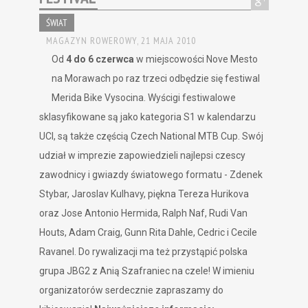
ŚWIAT
MAGAZYN ROWEROWY,
21 MAJA 2010
Od
4 do 6 czerwca
w miejscowości Nove Mesto
na Morawach po raz trzeci odbędzie się festiwal
Merida Bike Vysocina. Wyścigi festiwalowe
sklasyfikowane są jako kategoria S1 w kalendarzu
UCI, są także częścią Czech National MTB Cup. Swój
udział w imprezie zapowiedzieli najlepsi czescy
zawodnicy i gwiazdy światowego formatu - Zdenek
Stybar, Jaroslav Kulhavy, piękna Tereza Hurikova
oraz Jose Antonio Hermida, Ralph Naf, Rudi Van
Houts, Adam Craig, Gunn Rita Dahle, Cedric i Cecile
Ravanel. Do rywalizacji ma też przystąpić polska
grupa JBG2 z Anią Szafraniec na czele! W imieniu
organizatorów serdecznie zapraszamy do