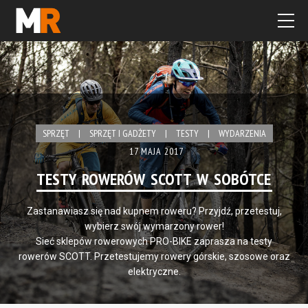
SPRZĘT
|
SPRZĘT I GADŻETY
|
TESTY
|
WYDARZENIA
17 MAJA 2017
TESTY ROWERÓW SCOTT W SOBÓTCE
Zastanawiasz się nad kupnem roweru? Przyjdź, przetestuj,
wybierz swój wymarzony rower!
Sieć sklepów rowerowych PRO-BIKE zaprasza na testy
rowerów SCOTT. Przetestujemy rowery górskie, szosowe oraz
elektryczne.