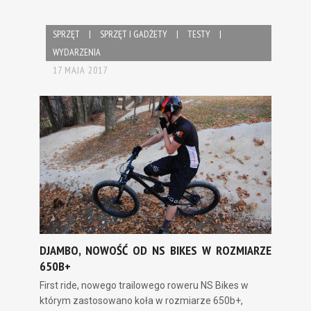
SPRZĘT
|
SPRZĘT I GADŻETY
|
TESTY
|
WYDARZENIA
17 MAJA 2017
DJAMBO, NOWOŚĆ OD NS BIKES W ROZMIARZE
650B+
First ride, nowego trailowego roweru NS Bikes w
którym zastosowano koła w rozmiarze 650b+,