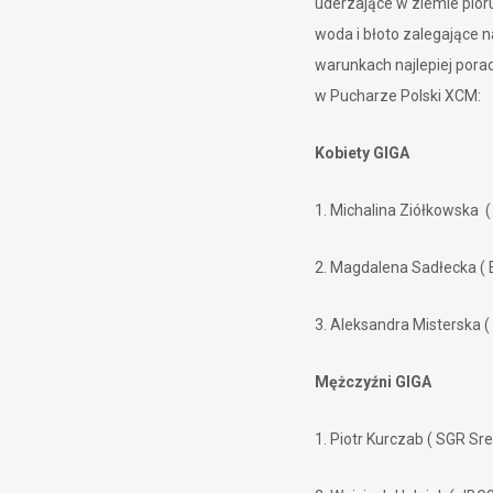
uderzające w ziemie pioru
woda i błoto zalegające 
warunkach najlepiej porad
w Pucharze Polski XCM:
Kobiety GIGA
1. Michalina Ziółkowska
2. Magdalena Sadłecka ( 
3. Aleksandra Misterska 
Mężczyźni GIGA
1. Piotr Kurczab ( SGR Sr