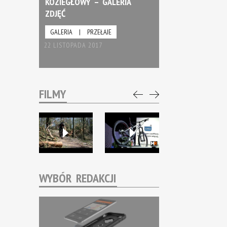
KOZIEGŁOWY – GALERIA
ZDJĘĆ
GALERIA
|
PRZEŁAJE
22 LISTOPADA 2017
FILMY
WYBÓR REDAKCJI