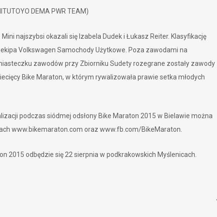
 (MITUTOYO DEMA PWR TEAM)
ini najszybsi okazali się Izabela Dudek i Łukasz Reiter. Klasyfikację
ekipa Volkswagen Samochody Użytkowe. Poza zawodami na
iasteczku zawodów przy Zbiorniku Sudety rozegrane zostały zawody
ziecięcy Bike Maraton, w którym rywalizowała prawie setka młodych
walizacji podczas siódmej odsłony Bike Maraton 2015 w Bielawie można
onach www.bikemaraton.com oraz www.fb.com/BikeMaraton.
ton 2015 odbędzie się 22 sierpnia w podkrakowskich Myślenicach.