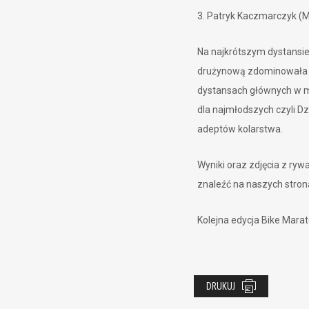
3. Patryk Kaczmarczyk
Na najkrótszym dystansie M
drużynową zdominowała 
dystansach głównych w m
dla najmłodszych czyli D
adeptów kolarstwa.
Wyniki oraz zdjęcia z ry
znaleźć na naszych str
Kolejna edycja Bike Mara
DRUKUJ