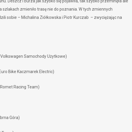
nu. Deszcz i burza jak szybko się pojawiła, tak szybko przeminęła ale
na szlakach zmieniło trasę nie do poznania. W tych zmiennych
zili sobie – Michalina Ziółkowska i Piotr Kurczab – zwyciężając na
 ( Volkswagen Samochody Użytkowe)
Euro Bike Kaczmarek Electric)
( Romet Racing Team)
ebrna Góra)