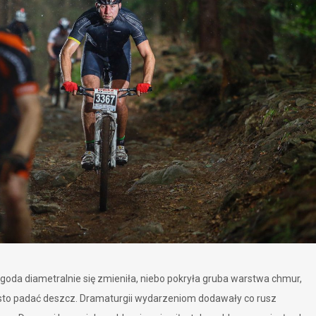
ogoda diametralnie się zmieniła, niebo pokryła gruba warstwa chmur,
ęsto padać deszcz. Dramaturgii wydarzeniom dodawały co rusz