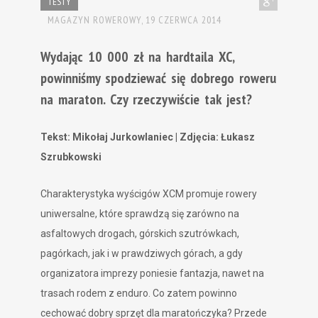
TESTY
MAGAZYN ROWEROWY,
19 CZERWCA 2014
Wydając 10 000 zł na hardtaila XC,
powinniśmy spodziewać się dobrego roweru
na maraton. Czy rzeczywiście tak jest?
Tekst: Mikołaj Jurkowlaniec | Zdjęcia: Łukasz
Szrubkowski
Charakterystyka wyścigów XCM promuje rowery
uniwersalne, które sprawdzą się zarówno na
asfaltowych drogach, górskich szutrówkach,
pagórkach, jak i w prawdziwych górach, a gdy
organizatora imprezy poniesie fantazja, nawet na
trasach rodem z enduro. Co zatem powinno
cechować dobry sprzęt dla maratończyka? Przede