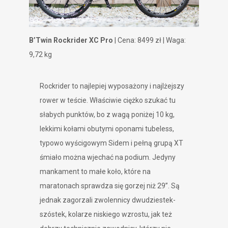
B’Twin Rockrider XC Pro
| Cena: 8499 zł | Waga:
9,72 kg
Rockrider to najlepiej wyposażony i najlżejszy
rower w teście. Właściwie ciężko szukać tu
słabych punktów, bo z wagą poniżej 10 kg,
lekkimi kołami obutymi oponami tubeless,
typowo wyścigowym Sidem i pełną grupą XT
śmiało można wjechać na podium. Jedyny
mankament to małe koło, które na
maratonach sprawdza się gorzej niż 29”. Są
jednak zagorzali zwolennicy dwudziestek-
szóstek, kolarze niskiego wzrostu, jak też