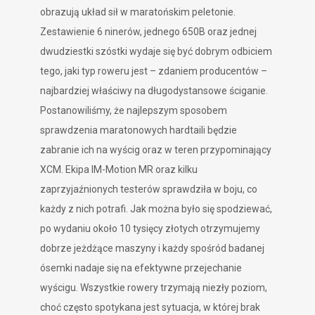
obrazują układ sił w maratońskim peletonie.
Zestawienie 6 ninerów, jednego 650B oraz jednej
dwudziestki szóstki wydaje się być dobrym odbiciem
tego, jaki typ roweru jest – zdaniem producentów –
najbardziej właściwy na długodystansowe ściganie.
Postanowiliśmy, że najlepszym sposobem
sprawdzenia maratonowych hardtaili będzie
zabranie ich na wyścig oraz w teren przypominający
XCM. Ekipa IM-Motion MR oraz kilku
zaprzyjaźnionych testerów sprawdziła w boju, co
każdy z nich potrafi. Jak można było się spodziewać,
po wydaniu około 10 tysięcy złotych otrzymujemy
dobrze jeżdżące maszyny i każdy spośród badanej
ósemki nadaje się na efektywne przejechanie
wyścigu. Wszystkie rowery trzymają niezły poziom,
choć często spotykana jest sytuacja, w której brak