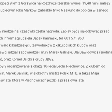
ugości 9 km z Górzyńca na Rozdroże Izerskie wynosi 19,40 min i należy
 ubiegłym roku Markowi zabrakło tylko 6 sekund do pobicia własnego
 niedzielnej czasówki czeka nagroda. Zapisy będą się odbywać przed
informacji udziela Jacek Kamiński, tel. 601 571 963.
wało kilkudziesięciu zawodników z kilku polskich klubów oraz
swój udział zapowiedzieli m.in.
Marek Galiński, Ola Dawidowicz (siódm
), oraz Kornel Osicki z grupy JBG2
.
yły organizowane z okazji 10-lecia Lechii Piechowice. Z klubem od
in. Marek Galiński, wielokrotny mistrz Polski MTB, a także Maja
świata, która w Piechowicach jeździła przez dwa lata.