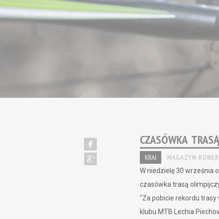
CZASÓWKA TRASĄ
KRAJ
MAGAZYN ROWER
W niedzielę 30 września 
czasówka trasą olimpijcz
"Za pobicie rekordu tras
klubu MTB Lechia Piechow