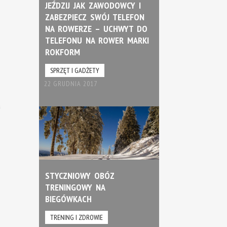
JEŹDZIJ JAK ZAWODOWCY I
ZABEZPIECZ SWÓJ TELEFON
NA ROWERZE – UCHWYT DO
TELEFONU NA ROWER MARKI
ROKFORM
SPRZĘT I GADŻETY
22 GRUDNIA 2017
a
STYCZNIOWY OBÓZ
TRENINGOWY NA
BIEGÓWKACH
TRENING I ZDROWIE