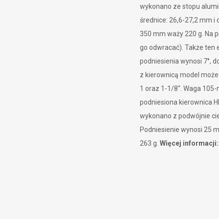
wykonano ze stopu alumi
średnice: 26,6-27,2 mm i 
350 mm waży 220 g. Na pr
go odwracać). Także ten 
podniesienia wynosi 7°, 
z kierownicą model może
1 oraz 1-1/8''. Waga 105
podniesiona kierownica H
wykonano z podwójnie ci
Podniesienie wynosi 25 
263 g.
Więcej informacji: