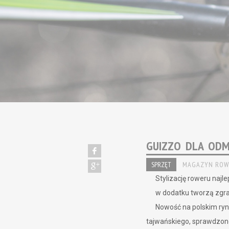
GUIZZO DLA ODM
SPRZĘT
MAGAZYN ROW
Stylizację roweru najl
w dodatku tworzą zgr
Nowość na polskim rynk
tajwańskiego, sprawdzone