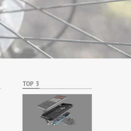
TOP 3
.