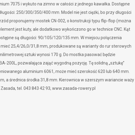
nium 7075 i wykuto na zimno w całości z jednego kawałka. Dostępne
długości: 250/300/350/400 mm. Model nie jest ciężki, bo przy długości
zód proponujemy mostek CN-002, o konstrukcji typu flip-flop (można
element jest kuty, ale dodatkowo wykończono go w technice CNC. Kąt
dostępne są długości: 90/105/120/135 mm. W miejscu połączenia
 mieć 25,4/26,0/31,8 mm, produkowane są warianty do rur sterowych
-milimetrowej sztuki wynosi 170 g. Do mostka pasować będzie
BA-200L, pozwalająca zająć wygodną pozycję. Tę solidną „sztukę”
eniowanego aluminium 6061, może mieć szerokość 620 lub 640 mm.
mm, a średnica środka 31,8 mm. Kierownica w szerszym wariancie waży
Zasada, tel. 043 843 42 93,
www.zasada-rowery.pl