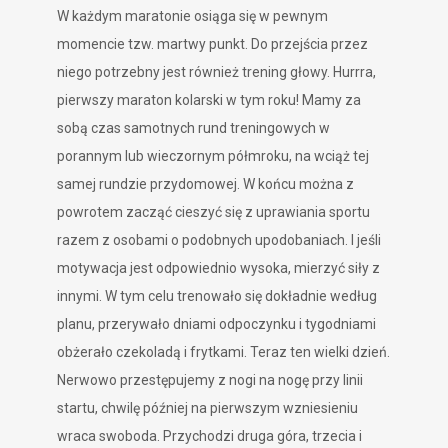
W każdym maratonie osiąga się w pewnym
momencie tzw. martwy punkt. Do przejścia przez
niego potrzebny jest również trening głowy. Hurrra,
pierwszy maraton kolarski w tym roku! Mamy za
sobą czas samotnych rund treningowych w
porannym lub wieczornym półmroku, na wciąż tej
samej rundzie przydomowej. W końcu można z
powrotem zacząć cieszyć się z uprawiania sportu
razem z osobami o podobnych upodobaniach. I jeśli
motywacja jest odpowiednio wysoka, mierzyć siły z
innymi. W tym celu trenowało się dokładnie według
planu, przerywało dniami odpoczynku i tygodniami
obżerało czekoladą i frytkami. Teraz ten wielki dzień.
Nerwowo przestępujemy z nogi na nogę przy linii
startu, chwilę później na pierwszym wzniesieniu
wraca swoboda. Przychodzi druga góra, trzecia i