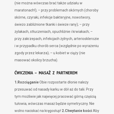
(nie można wówczas brać także udziału w
maratonach!); – przy problemach skórnych (choroby
skórne, czyraki, infekcje bakteryjne, nowotwory,
świeżo zabliźnione tkanki i świeże rany); – przy
żylakach, stłuczeniach, opuchliźnie i krwiakach; –
przy zakrzepach, infekcjach żylnych, arteriosklerozie
i w przypadku chorób serca (względnie po wyrażeniu
zgody przez lekarza); – u kobiet w ciąży (nie
masować okolicy brzucha).
ĆWICZENIA – MASAŻ Z PARTNEREM
1.Rozciąganie
Obie rozpostarte dłonie należy
przesuwać od nasady karku w dół aż do talii. Przy
tym możliwie jak najwięcej pracować górną częścią
tułowia, wówczas masaż będzie symetryczny. Nie
wolno naciskać na kręgosłup!
2.Chwytanie kości
Aby