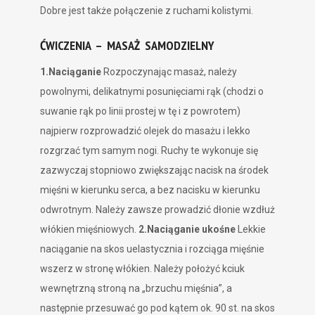
Dobre jest także połączenie z ruchami kolistymi.
ĆWICZENIA – MASAŻ SAMODZIELNY
1.Naciąganie
Rozpoczynając masaż, należy
powolnymi, delikatnymi posunięciami rąk (chodzi o
suwanie rąk po linii prostej w tę i z powrotem)
najpierw rozprowadzić olejek do masażu i lekko
rozgrzać tym samym nogi. Ruchy te wykonuje się
zazwyczaj stopniowo zwiększając nacisk na środek
mięśni w kierunku serca, a bez nacisku w kierunku
odwrotnym. Należy zawsze prowadzić dłonie wzdłuż
włókien mięśniowych.
2.Naciąganie ukośne
Lekkie
naciąganie na skos uelastycznia i rozciąga mięśnie
wszerz w stronę włókien. Należy położyć kciuk
wewnętrzną stroną na „brzuchu mięśnia”, a
następnie przesuwać go pod kątem ok. 90 st. na skos