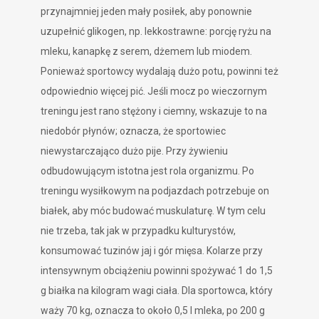
przynajmniej jeden mały posiłek, aby ponownie
uzupełnić glikogen, np. lekkostrawne: porcję ryżu na
mleku, kanapkę z serem, dżemem lub miodem.
Ponieważ sportowcy wydalają dużo potu, powinni też
odpowiednio więcej pić. Jeśli mocz po wieczornym
treningu jest rano stężony i ciemny, wskazuje to na
niedobór płynów; oznacza, że sportowiec
niewystarczająco dużo pije. Przy żywieniu
odbudowującym istotna jest rola organizmu. Po
treningu wysiłkowym na podjazdach potrzebuje on
białek, aby móc budować muskulaturę. W tym celu
nie trzeba, tak jak w przypadku kulturystów,
konsumować tuzinów jaj i gór mięsa. Kolarze przy
intensywnym obciążeniu powinni spożywać 1 do 1,5
g białka na kilogram wagi ciała. Dla sportowca, który
waży 70 kg, oznacza to około 0,5 l mleka, po 200 g