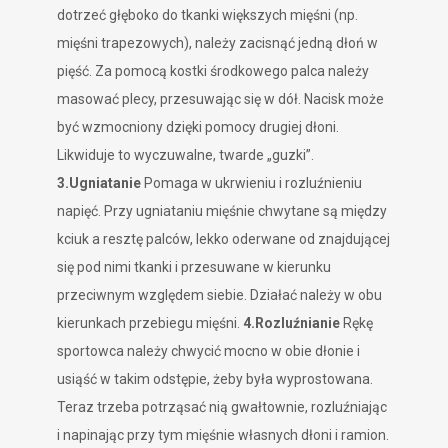
dotrzeć głęboko do tkanki większych mięśni (np.
mięśni trapezowych), należy zacisnąć jedną dłoń w
pięść. Za pomocą kostki środkowego palca należy
masować plecy, przesuwając się w dół. Nacisk może
być wzmocniony dzięki pomocy drugiej dłoni.
Likwiduje to wyczuwalne, twarde „guzki”.
3.Ugniatanie
Pomaga w ukrwieniu i rozluźnieniu
napięć. Przy ugniataniu mięśnie chwytane są między
kciuk a resztę palców, lekko oderwane od znajdującej
się pod nimi tkanki i przesuwane w kierunku
przeciwnym względem siebie. Działać należy w obu
kierunkach przebiegu mięśni.
4.Rozluźnianie
Rękę
sportowca należy chwycić mocno w obie dłonie i
usiąść w takim odstępie, żeby była wyprostowana.
Teraz trzeba potrząsać nią gwałtownie, rozluźniając
i napinając przy tym mięśnie własnych dłoni i ramion.