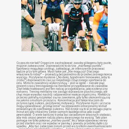
Co poszło nie tak? Organizm zastrajkował: zasoby glikogenu były puste,
mięśnie zakwaszone. Doprowadziło to do tzw. „martwego punktu”.
Sportowcy mogą tego uniknąć, zakładając, że intensywnie pracować
będzie przy tym głowa. Myśli takie jak: „Nie mogę już! Dlaczego
właściwie to robię?” – prowadzą bezpośrednio do przedwczesnego końca
wyścigu. Pozytywne myślenie („No dalej, tygodniami trenowałeś, żeby to
zrobić”) doprowadziło zaś już niejednego zmęczonego sportowca do
celu. Mimo to zawodnicy wykorzystują – jeśli w ogóle – niecałe pięć
procent czasu treningowego na mentalne przygotowanie do zawodów.
Zbyt lekko traktowany jest ten rodzaj przygotowania, jako ezoteryczny
nonsens. Trening mentalny nie zastąpi wprawdzie psychicznego, ale
chęć może wywołać nastrój i odpowiednie reakcje organizmu. Niektórzy
przecież potrafią rozpłakać się na zawołanie, gdy tylko skoncentrują się
na jakimś smutnym przeżyciu. Koncentracja jest także kluczem do
przynoszącej sukces, pozytywnej motywacji. Pozytywne myśli i uczucia
mogą spowodować „przełączenie” na odpowiedni emocjonalny klimat
prowadzący do sportowego sukcesu. Nie dzieje się to w przeciągu pięciu
minut ani gdy chwalimy siebie samych każdego dnia jako super
pewniaków. O wiele bardziej trzeba być świadomym własnych słabości,
aby móc ułożyć pewien rodzaj planu awaryjnego na wyścig. Taki plan
pomaga nie tylko pokonać „martwy punkt”, lecz także opanować nerwy
przed startem oraz nie wpadać w panikę z powodu przebitej dętki czy
upadku. „Aby być zabezpieczonym przed wszystkimi ewentualnościami