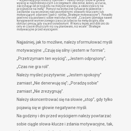
– wyjaśniają psycholodzy sportowi – należy ułożyć sobie w głowie
wyścig w najdrobniejszych szczegółach: otoczenie, kolory, uczucia,
zaczynając od przyjazdu na miejsce wyścigu, a skończywszy na
przyjeździe na metę”. Pomysł na krytyczne sytuacje to polecenie –
zastanów się wcześniej nad pozytywnymi słowami-kluczami lub
motywującym zdaniem (patrz: ramka „Strategie motywacyjne”). Ponadto
powinno się postawić sobie realistyczne cele. „Czasami pomaga nawet
korygowanie wymierzonego czasu przybycia na metę do góry, aby
obniżyć presję, gdy się jest osłabionym. W końcu lepiej jest dotrzeć do
celu w czasie dłuższym niż się planowało, niż wcale”. Strategie
motywacyjne przed wyścigiem:
Najjaśniej, jak to możliwe, należy sformułować myśli
motywacyjne: „Czuję się silny i jestem w formie”;
„Przetrzymam ten wyścig”; „Jestem odprężony”;
„Czas nie gra roli”.
Należy myśleć pozytywnie: „Jestem spokojny”
zamiast „Nie denerwuję się”; „Poradzę sobie”
zamiast „Nie zrezygnuję”.
Należy skoncentrować się na słowie „stop”, gdy tylko
pojawią się w głowie negatywne myśli.
Na godziny i dni przed wyścigiem należy powtarzać
sobie ciągle słowa-klucze i zdania motywacyjne, tak,