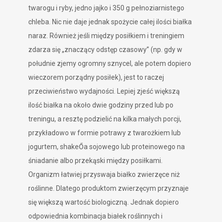
twarogu i ryby, jedno jajko i 350 g pełnoziarnistego
chleba. Nic nie daje jednak spożycie całej ilości białka
naraz. Również jeśli między posiłkiem i treningiem
zdarza się „znaczący odstęp czasowy” (np. gdy w
południe zjemy ogromny sznycel, ale potem dopiero
wieczorem porządny posiłek), jest to raczej
przeciwieństwo wydajności. Lepiej zjeść większą
ilość białka na około dwie godziny przed lub po
treningu, a resztę podzielić na kilka małych porcji,
przykładowo w formie potrawy z twarożkiem lub
jogurtem, shakeŐa sojowego lub proteinowego na
śniadanie albo przekąski między posiłkami.
Organizm łatwiej przyswaja białko zwierzęce niż
roślinne. Dlatego produktom zwierzęcym przyznaje
się większą wartość biologiczną. Jednak dopiero
odpowiednia kombinacja białek roślinnych i