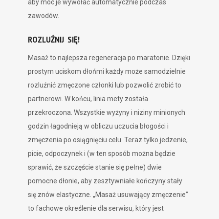
aby móc je wywołać automatycznie podczas
zawodów.
ROZLUŹNIJ SIĘ!
Masaż to najlepsza regeneracja po maratonie. Dzięki
prostym uciskom dłońmi każdy może samodzielnie
rozluźnić zmęczone członki lub pozwolić zrobić to
partnerowi. W końcu, linia mety została
przekroczona. Wszystkie wyżyny i niziny minionych
godzin łagodnieją w obliczu uczucia błogości i
zmęczenia po osiągnięciu celu. Teraz tylko jedzenie,
picie, odpoczynek i (w ten sposób można będzie
sprawić, że szczęście stanie się pełne) dwie
pomocne dłonie, aby zesztywniałe kończyny stały
się znów elastyczne. „Masaż usuwający zmęczenie”
to fachowe określenie dla serwisu, który jest