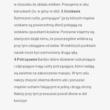
w stosunku do układu włókien. Pracujemy w obu
kierunkach (tu: w górę i w dół).
3.Uciskanie
Rytmiczne ruchy „pompujące” (przy których mięśnie
uciskane są powierzchnią dłoni) polegają na
ściskaniu opuszkami kciuków. Ponownie stajemy się
elastyczni dzięki temu, że poszczególne włókna są
przy tym odciągane od siebie. W niektórych punktach
nacisk może być wzmocniony drugą ręką
4.Potrząsanie
Bardzo dobre działanie rozluźniające
i odprężające mają ruchy potrząsające, które nadają
się świetnie na zakończenie masażu. W tym celu
należy chwycić obiema dłońmi udo i poruszać
mięśnie ruchami falującymi w jedną i drugą stronę.
Należy przy tym przesuwać powoli dłonie w dół
kończyn.