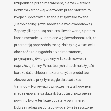
uzupełniane przed maratonem, nie zaś w trakcie
uczty makaronowej wieczorem przed startem. W
kręgach sportowych znane jest zjawisko zwane
„Carboloading” (czyli ładowanie węglowodanowe).
Zapasy glikogenu są najpierw likwidowane, a potem
konsekwentnie uzupełniane węglowodanami, tak, że
przerastają poprzednią masę. Należy się w tym celu
obciążać około tygodnia przed maratonem,
przynajmniej dwie godziny w fazach rozwoju i
najwyższej formy. W następnych dniach należy jeść
bardzo dużo chleba, makaronu, ryżu i produktów
zbożowych, a przy tym ciągle skracać czas
treningów. Ponieważ równocześnie z glikogenem
magazynowane są duże ilości potasu, pożywienie
powinno być w tej fazie bogate w ów minerał.
Dobrze nadają się do tego owoce świeże i suszone.