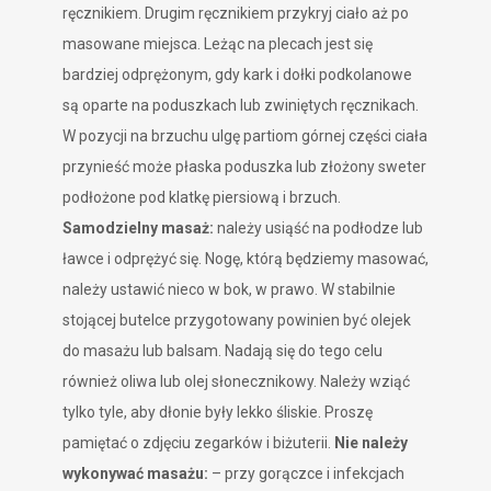
ręcznikiem. Drugim ręcznikiem przykryj ciało aż po
masowane miejsca. Leżąc na plecach jest się
bardziej odprężonym, gdy kark i dołki podkolanowe
są oparte na poduszkach lub zwiniętych ręcznikach.
W pozycji na brzuchu ulgę partiom górnej części ciała
przynieść może płaska poduszka lub złożony sweter
podłożone pod klatkę piersiową i brzuch.
Samodzielny masaż:
należy usiąść na podłodze lub
ławce i odprężyć się. Nogę, którą będziemy masować,
należy ustawić nieco w bok, w prawo. W stabilnie
stojącej butelce przygotowany powinien być olejek
do masażu lub balsam. Nadają się do tego celu
również oliwa lub olej słonecznikowy. Należy wziąć
tylko tyle, aby dłonie były lekko śliskie. Proszę
pamiętać o zdjęciu zegarków i biżuterii.
Nie należy
wykonywać masażu:
– przy gorączce i infekcjach