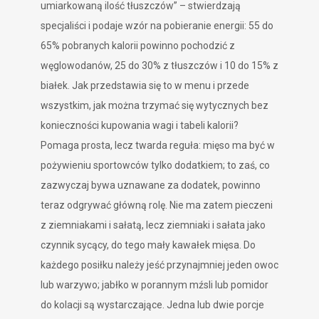
umiarkowaną ilość tłuszczów” – stwierdzają
specjaliści i podaje wzór na pobieranie energii: 55 do
65% pobranych kalorii powinno pochodzić z
węglowodanów, 25 do 30% z tłuszczów i 10 do 15% z
białek. Jak przedstawia się to w menu i przede
wszystkim, jak można trzymać się wytycznych bez
konieczności kupowania wagi i tabeli kalorii?
Pomaga prosta, lecz twarda reguła: mięso ma być w
pożywieniu sportowców tylko dodatkiem; to zaś, co
zazwyczaj bywa uznawane za dodatek, powinno
teraz odgrywać główną rolę. Nie ma zatem pieczeni
z ziemniakami i sałatą, lecz ziemniaki i sałata jako
czynnik sycący, do tego mały kawałek mięsa. Do
każdego posiłku należy jeść przynajmniej jeden owoc
lub warzywo; jabłko w porannym mźsli lub pomidor
do kolacji są wystarczające. Jedna lub dwie porcje