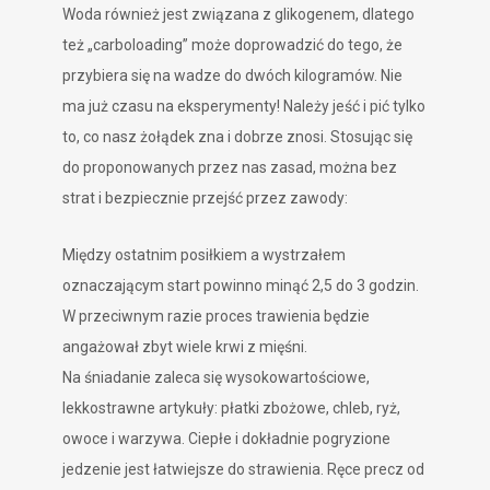
Woda również jest związana z glikogenem, dlatego
też „carboloading” może doprowadzić do tego, że
przybiera się na wadze do dwóch kilogramów. Nie
ma już czasu na eksperymenty! Należy jeść i pić tylko
to, co nasz żołądek zna i dobrze znosi. Stosując się
do proponowanych przez nas zasad, można bez
strat i bezpiecznie przejść przez zawody:
Między ostatnim posiłkiem a wystrzałem
oznaczającym start powinno minąć 2,5 do 3 godzin.
W przeciwnym razie proces trawienia będzie
angażował zbyt wiele krwi z mięśni.
Na śniadanie zaleca się wysokowartościowe,
lekkostrawne artykuły: płatki zbożowe, chleb, ryż,
owoce i warzywa. Ciepłe i dokładnie pogryzione
jedzenie jest łatwiejsze do strawienia. Ręce precz od