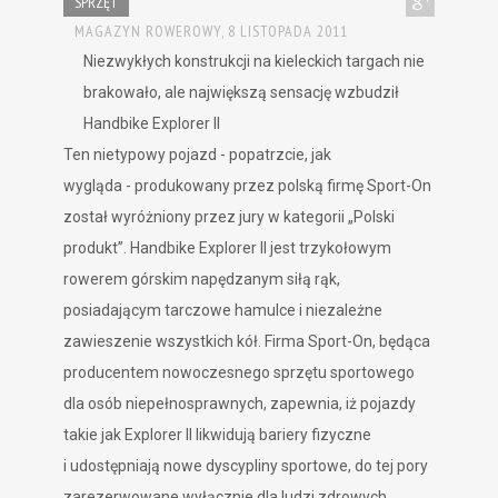
SPRZĘT
MAGAZYN ROWEROWY,
8 LISTOPADA 2011
Niezwykłych konstrukcji na kieleckich targach nie
brakowało, ale największą sensację wzbudził
Handbike Explorer II
Ten nietypowy pojazd -
popatrzcie, jak
wygląda - produkowany przez polską firmę Sport-On
został wyróżniony przez jury w kategorii „Polski
produkt”. Handbike Explorer II jest trzykołowym
rowerem górskim napędzanym siłą rąk,
posiadającym tarczowe hamulce i niezależne
zawieszenie wszystkich kół. Firma Sport-On, będąca
producentem nowoczesnego sprzętu sportowego
dla osób niepełnosprawnych, zapewnia, iż pojazdy
takie jak Explorer II likwidują bariery fizyczne
i udostępniają nowe dyscypliny sportowe, do tej pory
zarezerwowane wyłącznie dla ludzi zdrowych.