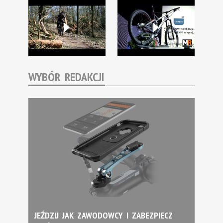
WYBÓR REDAKCJI
JEŹDZIJ JAK ZAWODOWCY I ZABEZPIECZ