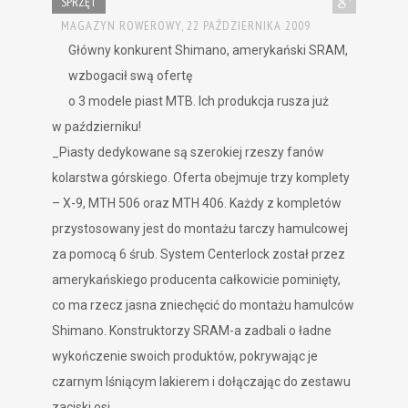
SPRZĘT
MAGAZYN ROWEROWY,
22 PAŹDZIERNIKA 2009
Główny konkurent Shimano, amerykański SRAM,
wzbogacił swą ofertę
o 3 modele piast MTB. Ich produkcja rusza już
w październiku!
_Piasty dedykowane są szerokiej rzeszy fanów
kolarstwa górskiego. Oferta obejmuje trzy komplety
– X-9, MTH 506 oraz MTH 406. Każdy z kompletów
przystosowany jest do montażu tarczy hamulcowej
za pomocą 6 śrub. System Centerlock został przez
amerykańskiego producenta całkowicie pominięty,
co ma rzecz jasna zniechęcić do montażu hamulców
Shimano. Konstruktorzy SRAM-a zadbali o ładne
wykończenie swoich produktów, pokrywając je
czarnym lśniącym lakierem i dołączając do zestawu
zaciski osi.