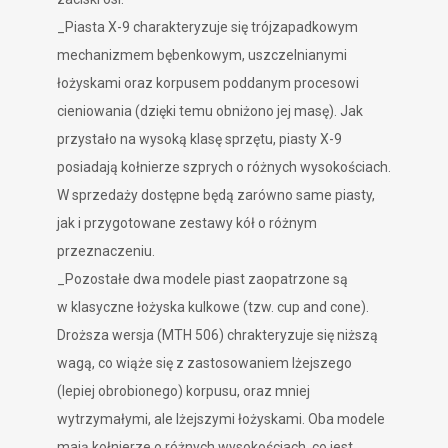
_Piasta X-9 charakteryzuje się trójzapadkowym
mechanizmem bębenkowym, uszczelnianymi
łożyskami oraz korpusem poddanym procesowi
cieniowania (dzięki temu obniżono jej masę). Jak
przystało na wysoką klasę sprzętu, piasty X-9
posiadają kołnierze szprych o różnych wysokościach.
W sprzedaży dostępne będą zarówno same piasty,
jak i przygotowane zestawy kół o różnym
przeznaczeniu.
_Pozostałe dwa modele piast zaopatrzone są
w klasyczne łożyska kulkowe (tzw. cup and cone).
Droższa wersja (MTH 506) chrakteryzuje się niższą
wagą, co wiąże się z zastosowaniem lżejszego
(lepiej obrobionego) korpusu, oraz mniej
wytrzymałymi, ale lżejszymi łożyskami. Oba modele
mają kołnierze o różnych wysokościach, co jest