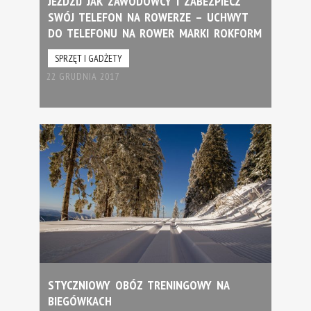
JEŹDZIJ JAK ZAWODOWCY I ZABEZPIECZ
SWÓJ TELEFON NA ROWERZE – UCHWYT
DO TELEFONU NA ROWER MARKI ROKFORM
SPRZĘT I GADŻETY
22 GRUDNIA 2017
STYCZNIOWY OBÓZ TRENINGOWY NA
BIEGÓWKACH