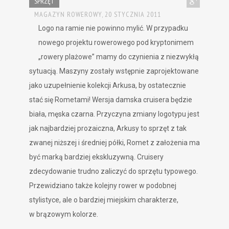
SPRZĘT
MAGAZYN ROWEROWY,
20 STYCZNIA 2011
Logo na ramie nie powinno mylić. W przypadku
nowego projektu rowerowego pod kryptonimem
„rowery plażowe” mamy do czynienia z niezwykłą
sytuacją. Maszyny zostały wstępnie zaprojektowane
jako uzupełnienie kolekcji Arkusa, by ostatecznie
stać się Rometami! Wersja damska cruisera będzie
biała, męska czarna. Przyczyna zmiany logotypu jest
jak najbardziej prozaiczna, Arkusy to sprzęt z tak
zwanej niższej i średniej półki, Romet z założenia ma
być marką bardziej ekskluzywną. Cruisery
zdecydowanie trudno zaliczyć do sprzętu typowego.
Przewidziano także kolejny rower w podobnej
stylistyce, ale o bardziej miejskim charakterze,
w brązowym kolorze.