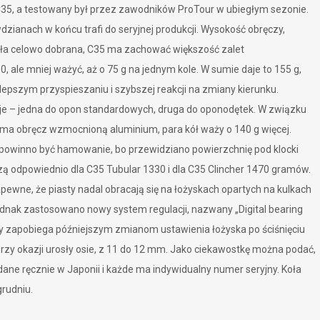
35, a testowany był przez zawodników ProTour w ubiegłym sezonie.
zianach w końcu trafi do seryjnej produkcji. Wysokość obręczy,
a celowo dobrana, C35 ma zachować większość zalet
 ale mniej ważyć, aż o 75 g na jednym kole. W sumie daje to 155 g,
o lepszym przyspieszaniu i szybszej reakcji na zmiany kierunku.
je – jedna do opon standardowych, druga do oponodętek. W związku
h ma obręcz wzmocnioną aluminium, para kół waży o 140 g więcej.
 powinno być hamowanie, bo przewidziano powierzchnię pod klocki
 odpowiednio dla C35 Tubular 1330 i dla C35 Clincher 1470 gramów.
pewne, że piasty nadal obracają się na łożyskach opartych na kulkach
dnak zastosowano nowy system regulacji, nazwany „Digital bearing
ry zapobiega późniejszym zmianom ustawienia łożyska po ściśnięciu
Przy okazji urosły osie, z 11 do 12 mm. Jako ciekawostkę można podać,
dane ręcznie w Japonii i każde ma indywidualny numer seryjny. Koła
grudniu.