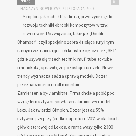
SPRZĘT
MAGAZYN ROWEROWY,
7 LISTOPADA 2008
Simplon, jak mało która firma, przyczynił się do
rozwoju techniki obróbki kompozytów w tzw.
rowerówce. Rozwiązania, takie jak „Double-
Chamber”, czyli specjalne żebra dzielące rury i tym
samym wzmacniające ich konstrukcję, czy też „3FT”,
gdzie używa się trzech technik: muf, tube-to-tube
i monokoka, sprawiły, że pozostaje na czele. Nowe
trendy wyznacza zaś za sprawą modelu Dozer
przeznaczonego do all mountain.
Zamierzenia były ambitne. Firma chciała pobić pod
względem sztywności własny aluminiowy model
Lexx. Jak twierdzi Simplon, Dozer jest aż 55%
sztywniejszy przy środku suportu i o 20% w okolicach
główki sterowej od Lexx’a, a rama waży tylko 2380
g (i to w rozmiarze 50 cm). Zawieszenie to jeden