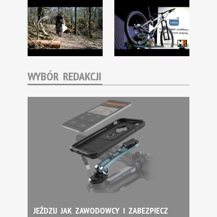
WYBÓR REDAKCJI
JEŹDZIJ JAK ZAWODOWCY I ZABEZPIECZ