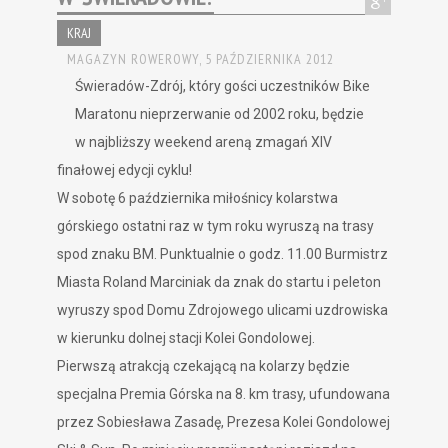
KRAJ
MAGAZYN ROWEROWY,
5 PAŹDZIERNIKA 2012
Świeradów-Zdrój, który gości uczestników Bike
Maratonu nieprzerwanie od 2002 roku, będzie
w najbliższy weekend areną zmagań XIV
finałowej edycji cyklu!
W
sobotę 6 października
miłośnicy kolarstwa
górskiego ostatni raz w tym roku wyruszą na trasy
spod znaku BM. Punktualnie
o godz. 11.00
Burmistrz
Miasta Roland Marciniak da znak do startu i peleton
wyruszy spod
Domu Zdrojowego
ulicami uzdrowiska
w kierunku dolnej stacji Kolei Gondolowej.
Pierwszą atrakcją czekającą na kolarzy będzie
specjalna
Premia Górska
na 8. km trasy, ufundowana
przez Sobiesława Zasadę, Prezesa Kolei Gondolowej