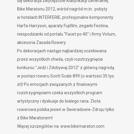
się
dekoracja zwycięzców
Klasyfikacji Generalnej
Bike Maratonu 2012, wśród nagród m.in.: pobyty
w hotelach INTERFERIE, profesjonalne komponenty
Harfa-Harryson, aparaty Fujifilm, zegarki Festina,
niespodzianki od portalu "Facet po 40" i firmy Votum,
akcesoria Zasada Rowery.
Po dekoracjach nastąpi najbardziej oczekiwana
przez wszystkich chwila, czyli rozstrzygnięcie
konkursu
"Jedź i Zdobywaj 2012"
z główną nagrodą
w postaci
roweru Scott Scale 899 (o wartości 35 tys.
zł)!
Po emocjach związanych z finałowymi
rozstrzygnięciami czeka wszystkich program
artystyczny i dyskusje do białego rana. Złota
rowerowa polska jesień w Świeradowie-Zdroju tylko
z Bike Maratonem!
Więcej szczegółów na:
www.bikemaraton.com