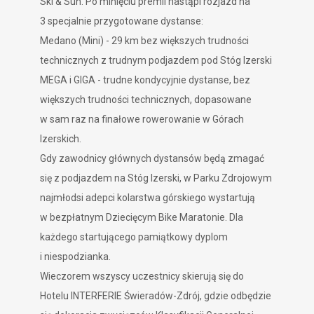
Ski & Sun. Po minięciu premii nastąpi rozjazd na
3 specjalnie przygotowane dystanse:
Medano
(Mini) - 29 km bez większych trudności
technicznych z trudnym podjazdem pod Stóg Izerski
MEGA i GIGA
- trudne kondycyjnie dystanse, bez
większych trudności technicznych, dopasowane
w sam raz na finałowe rowerowanie w Górach
Izerskich.
Gdy zawodnicy głównych dystansów będą zmagać
się z podjazdem na Stóg Izerski, w Parku Zdrojowym
najmłodsi adepci kolarstwa górskiego wystartują
w bezpłatnym Dziecięcym Bike Maratonie. Dla
każdego startującego pamiątkowy dyplom
i niespodzianka.
Wieczorem wszyscy uczestnicy skierują się do
Hotelu INTERFERIE
Świeradów-Zdrój, gdzie odbędzie