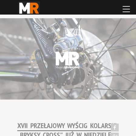
XVII PRZEŁAJOWY WYŚCIG KOLARSKI
„BRYKSY CROSS” JUŻ W NIEDZIELĘ!