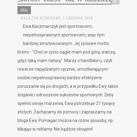
KRAJ
MAGAZYN ROWEROWY,
3 GRUDNIA 2010
Ewa Kaczmarczyk jest sportowcem,
niepełnosprawnym sportowcem, więc tym
bardziej zmotywowanym. Jej życiowe motto
brzmi - "Choć w życiu ciągle mam pod górę, walczę,
gdyż taką mam naturę". Marzy o handbike'u, czyli
rowerze napędzanym ręcznie, umożliwiającym
osobie niepełnosprawnej bardzo efektywne
poruszanie się po drogach, a w przypadku Ewy także
ściganie i odnoszenie sukcesów sportowych. Żeby
spełnić swoje marzenia, Ewa potrzebuje 21 tysięcy
złotych. Zachęcamy do pomocy i zapraszamy na
bloga Ewy. Pomagać można na różne sposoby, np.
klikając w reklamy. Nie bądźcie obojętni!