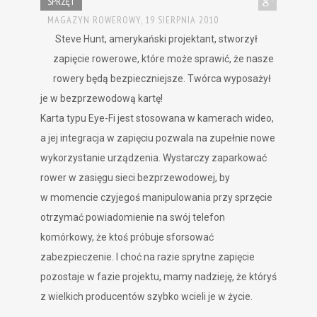
SPRZĘT
MAGAZYN ROWEROWY,
19 SIERPNIA 2010
Steve Hunt, amerykański projektant, stworzył
zapięcie rowerowe, które może sprawić, że nasze
rowery będą bezpieczniejsze. Twórca wyposażył
je w bezprzewodową kartę!
Karta typu Eye-Fi jest stosowana w kamerach wideo,
a jej integracja w zapięciu pozwala na zupełnie nowe
wykorzystanie urządzenia. Wystarczy zaparkować
rower w zasięgu sieci bezprzewodowej, by
w momencie czyjegoś manipulowania przy sprzęcie
otrzymać powiadomienie na swój telefon
komórkowy, że ktoś próbuje sforsować
zabezpieczenie. I choć na razie sprytne zapięcie
pozostaje w fazie projektu, mamy nadzieję, że któryś
z wielkich producentów szybko wcieli je w życie.