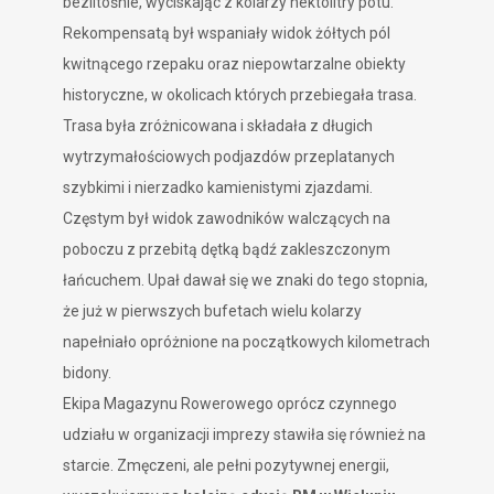
bezlitośnie, wyciskając z kolarzy hektolitry potu.
Rekompensatą był wspaniały widok żółtych pól
kwitnącego rzepaku oraz niepowtarzalne obiekty
historyczne, w okolicach których przebiegała trasa.
Trasa była zróżnicowana i składała z długich
wytrzymałościowych podjazdów przeplatanych
szybkimi i nierzadko kamienistymi zjazdami.
Częstym był widok zawodników walczących na
poboczu z przebitą dętką bądź zakleszczonym
łańcuchem. Upał dawał się we znaki do tego stopnia,
że już w pierwszych bufetach wielu kolarzy
napełniało opróżnione na początkowych kilometrach
bidony.
Ekipa Magazynu Rowerowego oprócz czynnego
udziału w organizacji imprezy stawiła się również na
starcie. Zmęczeni, ale pełni pozytywnej energii,