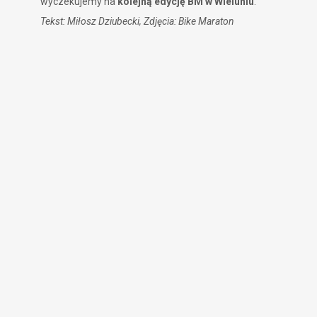
wyczekujemy na
kolejną edycję BM w Wieluniu
.
Tekst: Miłosz Dziubecki, Zdjęcia: Bike Maraton