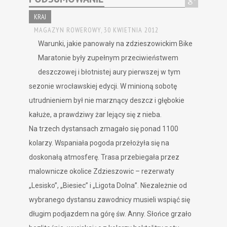
KRAJ
MAGAZYN ROWEROWY,
30 KWIETNIA 2012
Warunki, jakie panowały na zdzieszowickim Bike
Maratonie były zupełnym przeciwieństwem
deszczowej i błotnistej aury pierwszej w tym
sezonie wrocławskiej edycji. W minioną sobotę
utrudnieniem był nie marznący deszcz i głębokie
kałuże, a prawdziwy żar lejący się z nieba.
Na trzech dystansach zmagało się ponad 1100
kolarzy. Wspaniała pogoda przełożyła się na
doskonałą atmosferę. Trasa przebiegała przez
malownicze okolice Zdzieszowic – rezerwaty
„Lesisko”, „Biesiec” i „Ligota Dolna”. Niezależnie od
wybranego dystansu zawodnicy musieli wspiąć się
długim podjazdem na górę św. Anny. Słońce grzało