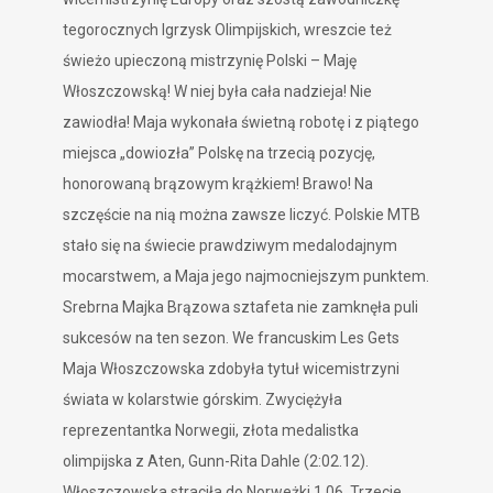
tegorocznych Igrzysk Olimpijskich, wreszcie też
świeżo upieczoną mistrzynię Polski – Maję
Włoszczowską! W niej była cała nadzieja! Nie
zawiodła! Maja wykonała świetną robotę i z piątego
miejsca „dowiozła” Polskę na trzecią pozycję,
honorowaną brązowym krążkiem! Brawo! Na
szczęście na nią można zawsze liczyć. Polskie MTB
stało się na świecie prawdziwym medalodajnym
mocarstwem, a Maja jego najmocniejszym punktem.
Srebrna Majka Brązowa sztafeta nie zamknęła puli
sukcesów na ten sezon. We francuskim Les Gets
Maja Włoszczowska zdobyła tytuł wicemistrzyni
świata w kolarstwie górskim. Zwyciężyła
reprezentantka Norwegii, złota medalistka
olimpijska z Aten, Gunn-Rita Dahle (2:02.12).
Włoszczowska straciła do Norweżki 1.06. Trzecie