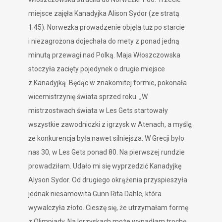
miejsce zajęła Kanadyjka Alison Sydor (ze stratą
1.45). Norweżka prowadzenie objęła tuż po starcie
i niezagrożona dojechała do mety z ponad jedną
minutą przewagi nad Polką. Maja Włoszczowska
stoczyła zacięty pojedynek o drugie miejsce
z Kanadyjką. Będąc w znakomitej formie, pokonała
wicemistrzynię świata sprzed roku. „W
mistrzostwach świata w Les Gets startowały
wszystkie zawodniczki z igrzysk w Atenach, a myślę,
że konkurencja była nawet silniejsza. W Grecji było
nas 30, w Les Gets ponad 80. Na pierwszej rundzie
prowadziłam. Udało mi się wyprzedzić Kanadyjkę
Alyson Sydor. Od drugiego okrążenia przyspieszyła
jednak niesamowita Gunn Rita Dahle, która
wywalczyła złoto. Cieszę się, że utrzymałam formę
z Olimpiady. Na Igrzyskach może wypadłam trochę