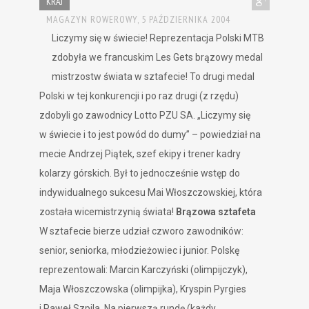
KRAJ
MAGAZYN ROWEROWY,
5 PAŹDZIERNIKA 2004
Liczymy się w świecie! Reprezentacja Polski MTB
zdobyła we francuskim Les Gets brązowy medal
mistrzostw świata w sztafecie! To drugi medal
Polski w tej konkurencji i po raz drugi (z rzędu)
zdobyli go zawodnicy Lotto PZU SA. „Liczymy się
w świecie i to jest powód do dumy” – powiedział na
mecie Andrzej Piątek, szef ekipy i trener kadry
kolarzy górskich. Był to jednocześnie wstęp do
indywidualnego sukcesu Mai Włoszczowskiej, która
została wicemistrzynią świata!
Brązowa sztafeta
W sztafecie bierze udział czworo zawodników:
senior, seniorka, młodzieżowiec i junior. Polskę
reprezentowali: Marcin Karczyński (olimpijczyk),
Maja Włoszczowska (olimpijka), Kryspin Pyrgies
i Paweł Szpila. Na pierwszą rundę (każdy