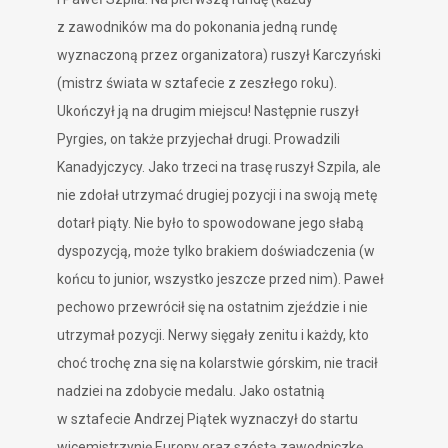
z zawodników ma do pokonania jedną rundę
wyznaczoną przez organizatora) ruszył Karczyński
(mistrz świata w sztafecie z zeszłego roku).
Ukończył ją na drugim miejscu! Następnie ruszył
Pyrgies, on także przyjechał drugi. Prowadzili
Kanadyjczycy. Jako trzeci na trasę ruszył Szpila, ale
nie zdołał utrzymać drugiej pozycji i na swoją metę
dotarł piąty. Nie było to spowodowane jego słabą
dyspozycją, może tylko brakiem doświadczenia (w
końcu to junior, wszystko jeszcze przed nim). Paweł
pechowo przewrócił się na ostatnim zjeździe i nie
utrzymał pozycji. Nerwy sięgały zenitu i każdy, kto
choć trochę zna się na kolarstwie górskim, nie tracił
nadziei na zdobycie medalu. Jako ostatnią
w sztafecie Andrzej Piątek wyznaczył do startu
wicemistrzynię Europy oraz szóstą zawodniczkę