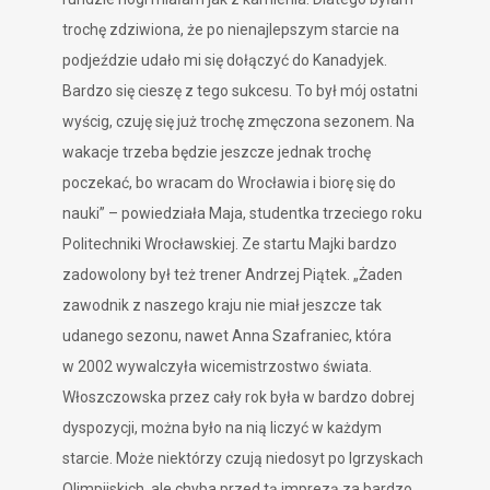
trochę zdziwiona, że po nienajlepszym starcie na
podjeździe udało mi się dołączyć do Kanadyjek.
Bardzo się cieszę z tego sukcesu. To był mój ostatni
wyścig, czuję się już trochę zmęczona sezonem. Na
wakacje trzeba będzie jeszcze jednak trochę
poczekać, bo wracam do Wrocławia i biorę się do
nauki” – powiedziała Maja, studentka trzeciego roku
Politechniki Wrocławskiej. Ze startu Majki bardzo
zadowolony był też trener Andrzej Piątek. „Żaden
zawodnik z naszego kraju nie miał jeszcze tak
udanego sezonu, nawet Anna Szafraniec, która
w 2002 wywalczyła wicemistrzostwo świata.
Włoszczowska przez cały rok była w bardzo dobrej
dyspozycji, można było na nią liczyć w każdym
starcie. Może niektórzy czują niedosyt po Igrzyskach
Olimpijskich, ale chyba przed tą imprezą za bardzo