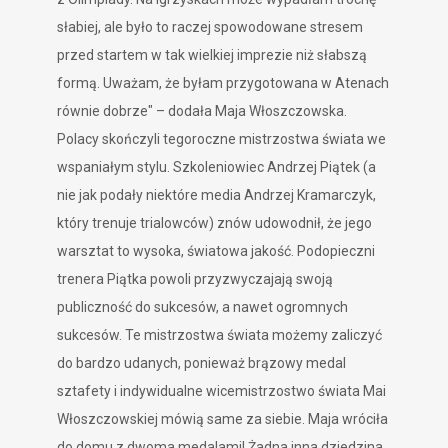
słabiej, ale było to raczej spowodowane stresem
przed startem w tak wielkiej imprezie niż słabszą
formą. Uważam, że byłam przygotowana w Atenach
równie dobrze" – dodała Maja Włoszczowska.
Polacy skończyli tegoroczne mistrzostwa świata we
wspaniałym stylu. Szkoleniowiec Andrzej Piątek (a
nie jak podały niektóre media Andrzej Kramarczyk,
który trenuje trialowców) znów udowodnił, że jego
warsztat to wysoka, światowa jakość. Podopieczni
trenera Piątka powoli przyzwyczajają swoją
publiczność do sukcesów, a nawet ogromnych
sukcesów. Te mistrzostwa świata możemy zaliczyć
do bardzo udanych, ponieważ brązowy medal
sztafety i indywidualne wicemistrzostwo świata Mai
Włoszczowskiej mówią same za siebie. Maja wróciła
do domu z dwoma medalami! Żadna inna dziedzina