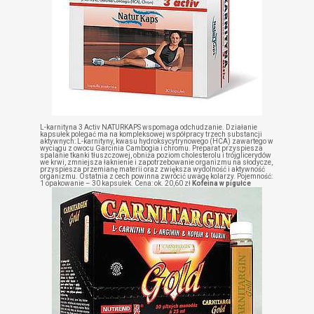
L-karnityna 3 Activ NATURKAPS wspomaga odchudzanie. Działanie
kapsułek polegać ma na kompleksowej współpracy trzech substancji
aktywnych: L-karnityny, kwasu hydroksycytrynowego (HCA) zawartego w
wyciągu z owocu Garcinia Cambogia i chromu. Preparat przyspiesza
spalanie tkanki tłuszczowej, obniża poziom cholesterolu i trójglicerydów
we krwi, zmniejsza łaknienie i zapotrzebowanie organizmu na słodycze,
przyspiesza przemianę materii oraz zwiększa wydolność i aktywność
organizmu. Ostatnia z cech powinna zwrócić uwagę kolarzy. Pojemność:
1 opakowanie – 30 kapsułek. Cena: ok. 20,60 zł
Kofeina w pigułce