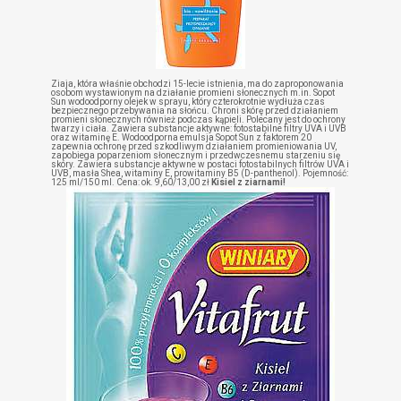
Ziaja, która właśnie obchodzi 15-lecie istnienia, ma do zaproponowania
osobom wystawionym na działanie promieni słonecznych m.in. Sopot
Sun wodoodporny olejek w sprayu, który czterokrotnie wydłuża czas
bezpiecznego przebywania na słońcu. Chroni skórę przed działaniem
promieni słonecznych również podczas kąpieli. Polecany jest do ochrony
twarzy i ciała. Zawiera substancje aktywne: fotostabilne filtry UVA i UVB
oraz witaminę E. Wodoodporna emulsja Sopot Sun z faktorem 20
zapewnia ochronę przed szkodliwym działaniem promieniowania UV,
zapobiega poparzeniom słonecznym i przedwczesnemu starzeniu się
skóry. Zawiera substancje aktywne w postaci fotostabilnych filtrów UVA i
UVB, masła Shea, witaminy E, prowitaminy B5 (D-panthenol). Pojemność:
125 ml/150 ml. Cena: ok. 9,60/13,00 zł
Kisiel z ziarnami!