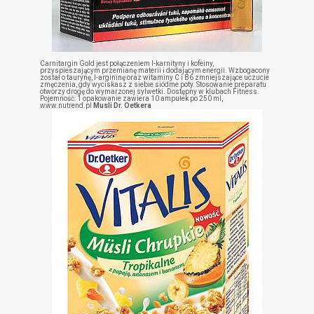
Carnitargin Gold jest połączeniem l-karnityny i kofeiny,
przyspieszającym przemianę materii i dodającym energii. Wzbogacony
został o taurynę, l-argininę oraz witaminy C i B6 zmniejszające uczucie
zmęczenia, gdy wyciskasz z siebie siódme poty. Stosowanie preparatu
otworzy drogę do wymarzonej sylwetki. Dostępny w klubach Fitness.
Pojemność: 1 opakowanie zawiera 10 ampułek po 250 ml,
www.nutrend.pl
Musli Dr. Oetkera