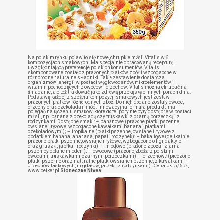
Na polskim rynku pojawiło się nowe, chrupkie mźsli Vitalis w 6
kompozycjach smakowych. Ma specjalnie opracowaną recepturę,
uwzględniającą preferencje polskich konsumentów. Vitalis
skomponowane zostało z prażonych płatków zbóż i wzbogacone w
różnorodne naturalne składniki. Takie zestawienie dostarcza
organizmowi energii w postaci węglowodanów, mikroelementów i
witamin pochodzących z owoców i orzechów. Vitalis można chrupać na
śniadanie, ale też traktować jako zdrową przekąskę o innych porach dnia.
Podstawą każdej z sześciu kompozycji smakowych jest zestaw
prażonych płatków różnorodnych zbóż. Do nich dodane zostały owoce,
orzechy oraz czekolada i miód. Innowacyjna formuła produktu ma
polegać na łączeniu smaków, które do tej pory nie były dostępne w postaci
mźsli, np. banana z czekoladą czy truskawki z czarną porzeczką i z
rodzynkami. Dostępne smaki: – bananowe (prażone płatki pszenne,
owsiane i ryżowe, wzbogacone kawałkami banana i płatkami
czekoladowymi); – tropikalne (płatki pszenne, owsiane i ryżowe z
dodatkiem banana, ananasa, papai i rodzynek); – bakaliowe (delikatnie
prażone płatki pszenne, owsiane i ryżowe, wzbogacone o figi, daktyle
oraz gruszki, jabłka i rodzynki); – miodowe (prażone zboża i ziarna
pszenicy oblane miodem); – owocowe (prażone zboża z polskimi
owocami, truskawkami, czarnymi porzeczkami); – orzechowe (pieczone
płatki pszenne oraz naturalne płatki owsiane i pszenne, z kawałkami
orzechów laskowych, migdałów, jabłek i z rodzynkami). Cena: ok. 5/6 zł,
www.oetker.pl
Słoneczne Nivea