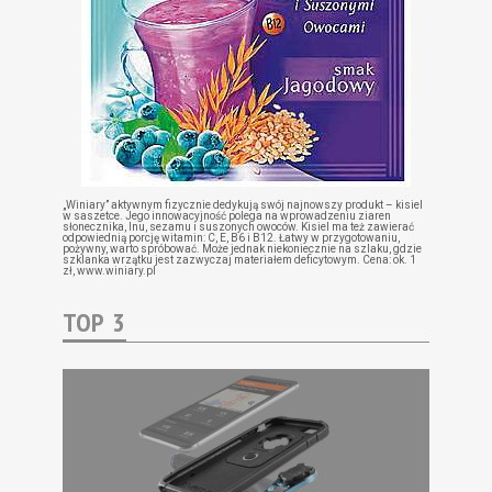
„Winiary” aktywnym fizycznie dedykują swój najnowszy produkt – kisiel
w saszetce. Jego innowacyjność polega na wprowadzeniu ziaren
słonecznika, lnu, sezamu i suszonych owoców. Kisiel ma też zawierać
odpowiednią porcję witamin: C, E, B6 i B12. Łatwy w przygotowaniu,
pożywny, warto spróbować. Może jednak niekoniecznie na szlaku, gdzie
szklanka wrzątku jest zazwyczaj materiałem deficytowym. Cena: ok. 1
zł,
www.winiary.pl
TOP 3