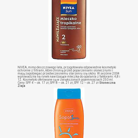
NIVEA, mimo deszczowego lata, przygotowała odpowiednie kosmetyki
ochronne z filtrami, które chronią przed poparzeniami słonecznymi i
mają zapobiegać przedwczesnemu starzeniu się skóry. W sezonie 2004
wprowadziła na rynek nawilżające mleczka do opalania z faktorami: 4,8 i
12. Kosmetyki oferowane są w zwiększonych pojemnościach 250 ml.
Ceny: SPF 4 – ok. 17 zł, SPF 8 – ok. 21 zł, SPF 12 – ok. 27 zł
Słoneczna
Ziaja