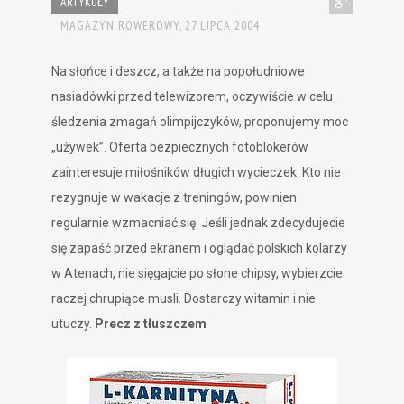
ARTYKUŁY
MAGAZYN ROWEROWY,
27 LIPCA 2004
Na słońce i deszcz, a także na popołudniowe
nasiadówki przed telewizorem, oczywiście w celu
śledzenia zmagań olimpijczyków, proponujemy moc
„używek”. Oferta bezpiecznych fotoblokerów
zainteresuje miłośników długich wycieczek. Kto nie
rezygnuje w wakacje z treningów, powinien
regularnie wzmacniać się. Jeśli jednak zdecydujecie
się zapaść przed ekranem i oglądać polskich kolarzy
w Atenach, nie sięgajcie po słone chipsy, wybierzcie
raczej chrupiące musli. Dostarczy witamin i nie
utuczy.
Precz z tłuszczem