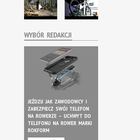
a
WYBÓR REDAKCJI
JEŹDZIJ JAK ZAWODOWCY I
ZABEZPIECZ SWÓJ TELEFON
NA ROWERZE – UCHWYT DO
TELEFONU NA ROWER MARKI
ROKFORM