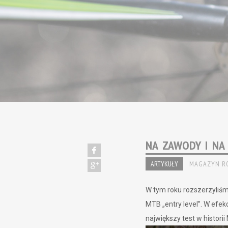
NA ZAWODY I NA 
ARTYKUŁY
MAGAZYN R
W tym roku rozszerzyliśm
MTB „entry level”. W efe
największy test w historii