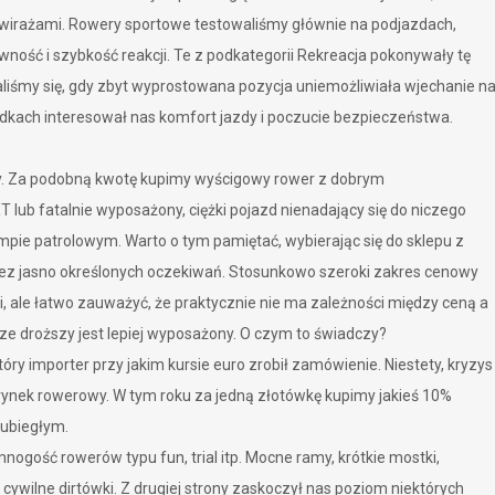
wirażami. Rowery sportowe testowaliśmy głównie na podjazdach,
wność i szybkość reakcji. Te z podkategorii Rekreacja pokonywały tę
żaliśmy się, gdy zbyt wyprostowana pozycja uniemożliwiała wjechanie n
dkach interesował nas komfort jazdy i poczucie bezpieczeństwa.
. Za podobną kwotę kupimy wyścigowy rower z dobrym
lub fatalnie wyposażony, ciężki pojazd nienadający się do niczego
mpie patrolowym. Warto o tym pamiętać, wybierając się do sklepu z
bez jasno określonych oczekiwań. Stosunkowo szeroki zakres cenowy
i, ale łatwo zauważyć, że praktycznie nie ma zależności między ceną a
sze droższy jest lepiej wyposażony. O czym to świadczy?
ry importer przy jakim kursie euro zrobił zamówienie. Niestety, kryzys
rynek rowerowy. W tym roku za jedną złotówkę kupimy jakieś 10%
 ubiegłym.
ogość rowerów typu fun, trial itp. Mocne ramy, krótkie mostki,
e cywilne dirtówki. Z drugiej strony zaskoczył nas poziom niektórych