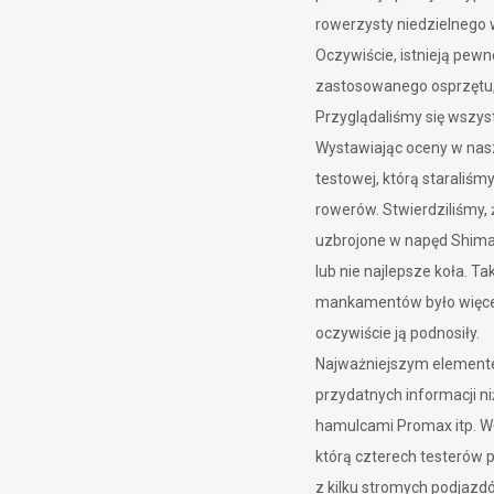
rowerzysty niedzielnego w
Oczywiście, istnieją pew
zastosowanego osprzętu, 
Przyglądaliśmy się wszys
Wystawiając oceny w nasz
testowej, którą staraliśm
rowerów. Stwierdziliśmy,
uzbrojone w napęd Shiman
lub nie najlepsze koła. T
mankamentów było więcej
oczywiście ją podnosiły.
Najważniejszym elementem
przydatnych informacji n
hamulcami Promax itp. Wł
którą czterech testerów 
z kilku stromych podjaz