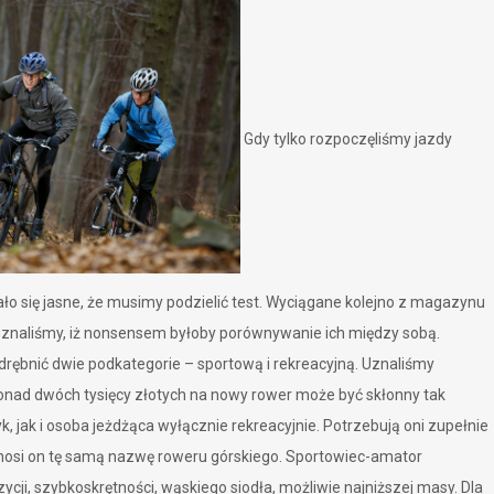
Gdy tylko rozpoczęliśmy jazdy
ało się jasne, że musimy podzielić test. Wyciągane kolejno z magazynu
e uznaliśmy, iż nonsensem byłoby porównywanie ich między sobą.
rębnić dwie podkategorie – sportową i rekreacyjną. Uznaliśmy
onad dwóch tysięcy złotych na nowy rower może być skłonny tak
 jak i osoba jeżdżąca wyłącznie rekreacyjnie. Potrzebują oni zupełnie
nosi on tę samą nazwę roweru górskiego. Sportowiec-amator
ycji, szybkoskrętności, wąskiego siodła, możliwie najniższej masy. Dla