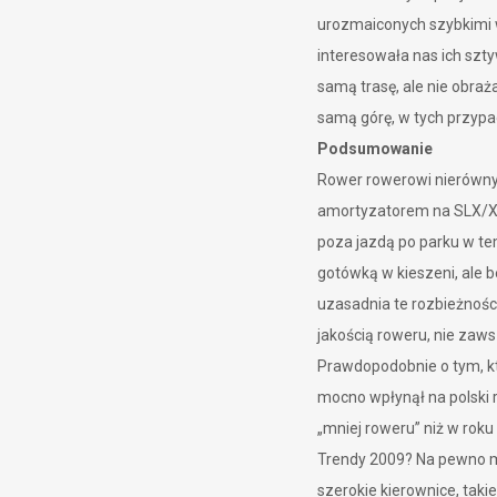
urozmaiconych szybkimi 
interesowała nas ich szty
samą trasę, ale nie obra
samą górę, w tych przypa
Podsumowanie
Rower rowerowi nierówny
amortyzatorem na SLX/XT 
poza jazdą po parku w te
gotówką w kieszeni, ale 
uzasadnia te rozbieżnośc
jakością roweru, nie zaw
Prawdopodobnie o tym, któ
mocno wpłynął na polski 
„mniej roweru” niż w roku
Trendy 2009? Na pewno mn
szerokie kierownice, taki