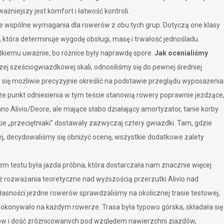
ażniejszy jest komfort i łatwość kontroli.
ne wspólne wymagania dla rowerów z obu tych grup. Dotyczą one klasy
która determinuje wygodę obsługi, masę i trwałość jednośladu.
tkiemu uważnie, bo różnice były naprawdę spore.
Jak ocenialiśmy
ej sześciogwiazdkowej skali, odnosiliśmy się do pewnej średniej
y się możliwie precyzyjnie określić na podstawie przeglądu wyposażenia
 że punkt odniesienia w tym teście stanowią rowery poprawnie jeżdżące
o Alivio/Deore, ale mające słabo działający amortyzator, tanie korby
akie „przeciętniaki” dostawały zazwyczaj cztery gwiazdki. Tam, gdzie
, decydowaliśmy się obniżyć ocenę, wszystkie dodatkowe zalety
 testu była jazda próbna, która dostarczała nam znacznie więcej
iż rozważania teoretyczne nad wyższością przerzutki Alivio nad
asności jezdne rowerów sprawdzaliśmy na okolicznej trasie testowej,
pokonywało na każdym rowerze. Trasa była typowo górska, składała się
dów i dość zróżnicowanych pod względem nawierzchni zjazdów,