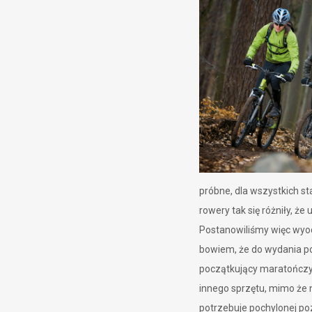
próbne, dla wszystkich st
rowery tak się różniły, ż
Postanowiliśmy więc wyod
bowiem, że do wydania p
początkujący maratończyk,
innego sprzętu, mimo że 
potrzebuje pochylonej poz