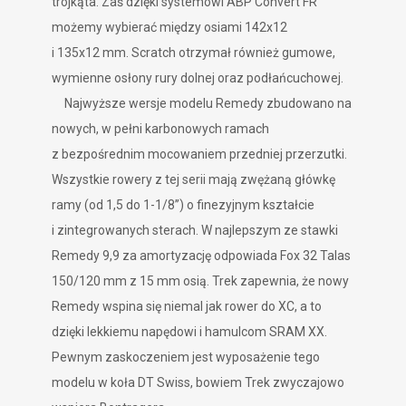
trójkąta. Zaś dzięki systemowi ABP Convert FR
możemy wybierać między osiami 142x12
i 135x12 mm. Scratch otrzymał również gumowe,
wymienne osłony rury dolnej oraz podłańcuchowej.
Najwyższe wersje modelu Remedy zbudowano na
nowych, w pełni karbonowych ramach
z bezpośrednim mocowaniem przedniej przerzutki.
Wszystkie rowery z tej serii mają zwężaną główkę
ramy (od 1,5 do 1-1/8’’) o finezyjnym kształcie
i zintegrowanych sterach. W najlepszym ze stawki
Remedy 9,9 za amortyzację odpowiada Fox 32 Talas
150/120 mm z 15 mm osią. Trek zapewnia, że nowy
Remedy wspina się niemal jak rower do XC, a to
dzięki lekkiemu napędowi i hamulcom SRAM XX.
Pewnym zaskoczeniem jest wyposażenie tego
modelu w koła DT Swiss, bowiem Trek zwyczajowo