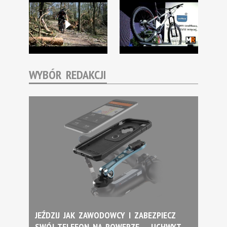
WYBÓR REDAKCJI
JEŹDZIJ JAK ZAWODOWCY I ZABEZPIECZ
SWÓJ TELEFON NA ROWERZE – UCHWYT