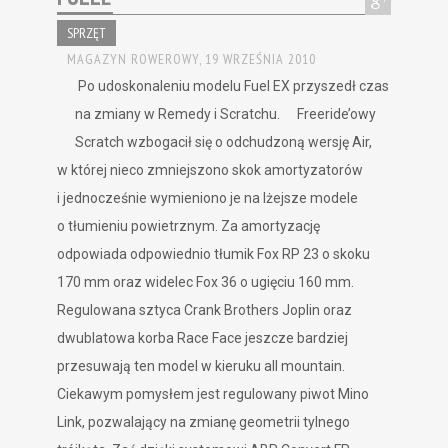
SPRZĘT
MAGAZYN ROWEROWY,
19 WRZEŚNIA 2010
Po udoskonaleniu modelu Fuel EX przyszedł czas
na zmiany w Remedy i Scratchu. Freeride’owy
Scratch wzbogacił się o odchudzoną wersję Air,
w której nieco zmniejszono skok amortyzatorów
i jednocześnie wymieniono je na lżejsze modele
o tłumieniu powietrznym. Za amortyzację
odpowiada odpowiednio tłumik Fox RP 23 o skoku
170 mm oraz widelec Fox 36 o ugięciu 160 mm.
Regulowana sztyca Crank Brothers Joplin oraz
dwublatowa korba Race Face jeszcze bardziej
przesuwają ten model w kieruku all mountain.
Ciekawym pomysłem jest regulowany piwot Mino
Link, pozwalający na zmianę geometrii tylnego