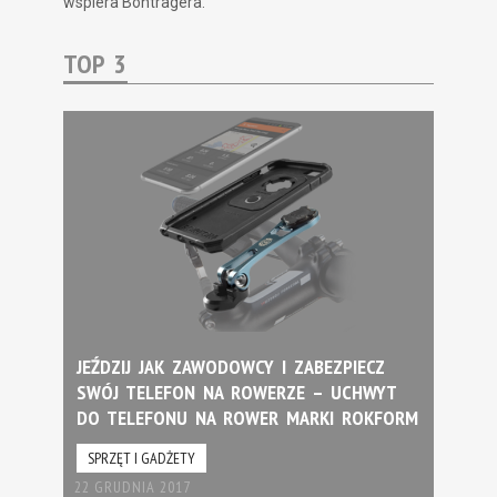
wspiera Bontragera.
TOP 3
JEŹDZIJ JAK ZAWODOWCY I ZABEZPIECZ
SWÓJ TELEFON NA ROWERZE – UCHWYT
DO TELEFONU NA ROWER MARKI ROKFORM
SPRZĘT I GADŻETY
22 GRUDNIA 2017