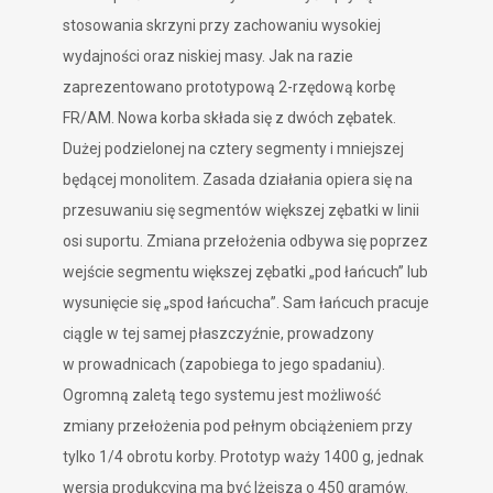
stosowania skrzyni przy zachowaniu wysokiej
wydajności oraz niskiej masy. Jak na razie
zaprezentowano prototypową 2-rzędową korbę
FR/AM. Nowa korba składa się z dwóch zębatek.
Dużej podzielonej na cztery segmenty i mniejszej
będącej monolitem. Zasada działania opiera się na
przesuwaniu się segmentów większej zębatki w linii
osi suportu. Zmiana przełożenia odbywa się poprzez
wejście segmentu większej zębatki „pod łańcuch” lub
wysunięcie się „spod łańcucha”. Sam łańcuch pracuje
ciągle w tej samej płaszczyźnie, prowadzony
w prowadnicach (zapobiega to jego spadaniu).
Ogromną zaletą tego systemu jest możliwość
zmiany przełożenia pod pełnym obciążeniem przy
tylko 1/4 obrotu korby. Prototyp waży 1400 g, jednak
wersja produkcyjna ma być lżejsza o 450 gramów.