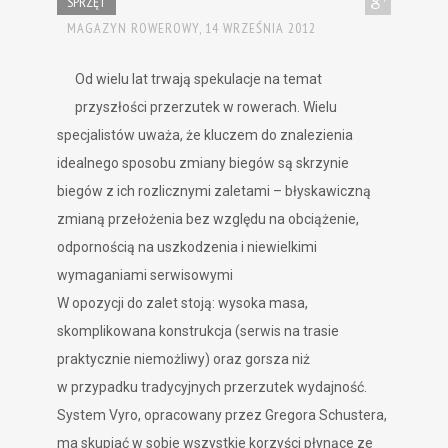
SPRZĘT
MAGAZYN ROWEROWY,
14 WRZEŚNIA 2012
Od wielu lat trwają spekulacje na temat
przyszłości przerzutek w rowerach. Wielu
specjalistów uważa, że kluczem do znalezienia
idealnego sposobu zmiany biegów są skrzynie
biegów z ich rozlicznymi zaletami – błyskawiczną
zmianą przełożenia bez względu na obciążenie,
odpornością na uszkodzenia i niewielkimi
wymaganiami serwisowymi
W opozycji do zalet stoją: wysoka masa,
skomplikowana konstrukcja (serwis na trasie
praktycznie niemożliwy) oraz gorsza niż
w przypadku tradycyjnych przerzutek wydajność.
System Vyro, opracowany przez Gregora Schustera,
ma skupiać w sobie wszystkie korzyści płynące ze