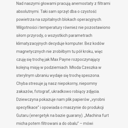
Nad naszymi głowami pracują anemostaty z filtrami
absolutnymi. Taki sam sprzęt dba o czystość
powietrza na szpitalnych blokach operacyjnych.
Wilgotności i temperatury również nie pozostawiono
siłom przyrody, o wszystkich parametrach
klimatyzacyjnych decyduje komputer. Bez kodów
magnetycznych nie zrobiłbym tu pół kroku, więc
czuję się trochę jak Max Payne rozpoczynający
kolejną misję w podziemiach. Młoda Czeszka w
sterylnym ubraniu wydaje się trochę speszona.
Chyba stresuje ją nasz niepokorny, niepomny
zakazów, fotograf, ukradkowo robiący zdjęcia.
Dziewczyna pokazuje nam plik papierów „vyrobni
specyfikace” i opowiada o maszynie do produkcji
Gutaru (energetyk na bazie guarany). „Machina furt
micha potem filtrowani a do obalu” – mówi