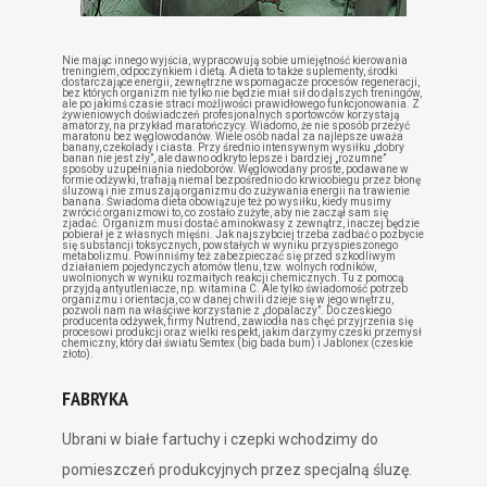
Nie mając innego wyjścia, wypracowują sobie umiejętność kierowania
treningiem, odpoczynkiem i dietą. A dieta to także suplementy, środki
dostarczające energii, zewnętrzne wspomagacze procesów regeneracji,
bez których organizm nie tylko nie będzie miał sił do dalszych treningów,
ale po jakimś czasie straci możliwości prawidłowego funkcjonowania. Z
żywieniowych doświadczeń profesjonalnych sportowców korzystają
amatorzy, na przykład maratończycy. Wiadomo, że nie sposób przeżyć
maratonu bez węglowodanów. Wiele osób nadal za najlepsze uważa
banany, czekolady i ciasta. Przy średnio intensywnym wysiłku „dobry
banan nie jest zły”, ale dawno odkryto lepsze i bardziej „rozumne”
sposoby uzupełniania niedoborów. Węglowodany proste, podawane w
formie odżywki, trafiają niemal bezpośrednio do krwioobiegu przez błonę
śluzową i nie zmuszają organizmu do zużywania energii na trawienie
banana. Świadoma dieta obowiązuje też po wysiłku, kiedy musimy
zwrócić organizmowi to, co zostało zużyte, aby nie zaczął sam się
zjadać. Organizm musi dostać aminokwasy z zewnątrz, inaczej będzie
pobierał je z własnych mięśni. Jak najszybciej trzeba zadbać o pozbycie
się substancji toksycznych, powstałych w wyniku przyspieszonego
metabolizmu. Powinniśmy też zabezpieczać się przed szkodliwym
działaniem pojedynczych atomów tlenu, tzw. wolnych rodników,
uwolnionych w wyniku rozmaitych reakcji chemicznych. Tu z pomocą
przyjdą antyutleniacze, np. witamina C. Ale tylko świadomość potrzeb
organizmu i orientacja, co w danej chwili dzieje się w jego wnętrzu,
pozwoli nam na właściwe korzystanie z „dopalaczy”. Do czeskiego
producenta odżywek, firmy Nutrend, zawiodła nas chęć przyjrzenia się
procesowi produkcji oraz wielki respekt, jakim darzymy czeski przemysł
chemiczny, który dał światu Semtex (big bada bum) i Jablonex (czeskie
złoto).
FABRYKA
Ubrani w białe fartuchy i czepki wchodzimy do
pomieszczeń produkcyjnych przez specjalną śluzę.