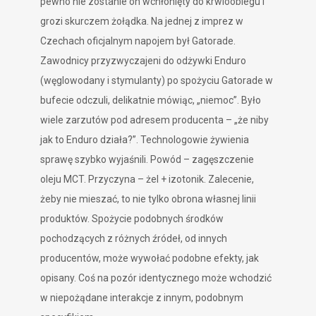
pewno nie zostanie on wchłonięty do krwioobiegu i
grozi skurczem żołądka. Na jednej z imprez w
Czechach oficjalnym napojem był Gatorade.
Zawodnicy przyzwyczajeni do odżywki Enduro
(węglowodany i stymulanty) po spożyciu Gatorade w
bufecie odczuli, delikatnie mówiąc, „niemoc”. Było
wiele zarzutów pod adresem producenta – „że niby
jak to Enduro działa?”. Technologowie żywienia
sprawę szybko wyjaśnili. Powód – zagęszczenie
oleju MCT. Przyczyna – żel + izotonik. Zalecenie,
żeby nie mieszać, to nie tylko obrona własnej linii
produktów. Spożycie podobnych środków
pochodzących z różnych źródeł, od innych
producentów, może wywołać podobne efekty, jak
opisany. Coś na pozór identycznego może wchodzić
w niepożądane interakcje z innym, podobnym