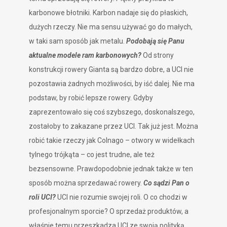
karbonowe błotniki. Karbon nadaje się do płaskich,
dużych rzeczy. Nie ma sensu używać go do małych,
w taki sam sposób jak metalu.
Podobają się Panu
aktualne modele ram karbonowych?
Od strony
konstrukcji rowery Gianta są bardzo dobre, a UCI nie
pozostawia żadnych możliwości, by iść dalej. Nie ma
podstaw, by robić lepsze rowery. Gdyby
zaprezentowało się coś szybszego, doskonalszego,
zostałoby to zakazane przez UCI. Tak już jest. Można
robić takie rzeczy jak Colnago – otwory w widełkach
tylnego trójkąta – co jest trudne, ale też
bezsensowne. Prawdopodobnie jednak także w ten
sposób można sprzedawać rowery.
Co sądzi Pan o
roli UCI?
UCI nie rozumie swojej roli. O co chodzi w
profesjonalnym sporcie? O sprzedaż produktów, a
właśnie temu przeszkadza UCI ze swoją polityką.