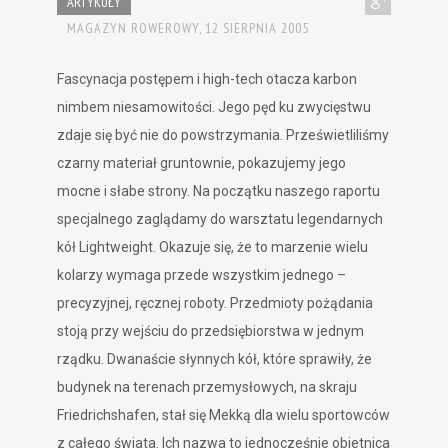
ARTYKUŁY
MAGAZYN ROWEROWY,
12 SIERPNIA 2005
Fascynacja postępem i high-tech otacza karbon
nimbem niesamowitości. Jego pęd ku zwycięstwu
zdaje się być nie do powstrzymania. Prześwietliliśmy
czarny materiał gruntownie, pokazujemy jego
mocne i słabe strony. Na początku naszego raportu
specjalnego zaglądamy do warsztatu legendarnych
kół Lightweight. Okazuje się, że to marzenie wielu
kolarzy wymaga przede wszystkim jednego –
precyzyjnej, ręcznej roboty. Przedmioty pożądania
stoją przy wejściu do przedsiębiorstwa w jednym
rządku. Dwanaście słynnych kół, które sprawiły, że
budynek na terenach przemysłowych, na skraju
Friedrichshafen, stał się Mekką dla wielu sportowców
z całego świata. Ich nazwa to jednocześnie obietnica