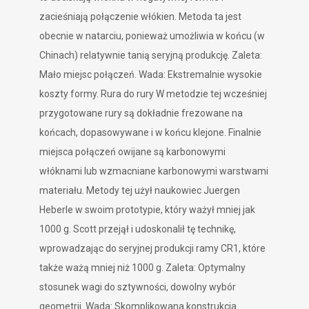
zacieśniają połączenie włókien. Metoda ta jest
obecnie w natarciu, ponieważ umożliwia w końcu (w
Chinach) relatywnie tanią seryjną produkcję. Zaleta:
Mało miejsc połączeń. Wada: Ekstremalnie wysokie
koszty formy. Rura do rury W metodzie tej wcześniej
przygotowane rury są dokładnie frezowane na
końcach, dopasowywane i w końcu klejone. Finalnie
miejsca połączeń owijane są karbonowymi
włóknami lub wzmacniane karbonowymi warstwami
materiału. Metody tej użył naukowiec Juergen
Heberle w swoim prototypie, który ważył mniej jak
1000 g. Scott przejął i udoskonalił tę technikę,
wprowadzając do seryjnej produkcji ramy CR1, które
także ważą mniej niż 1000 g. Zaleta: Optymalny
stosunek wagi do sztywności, dowolny wybór
geometrii. Wada: Skomplikowana konstrukcja.