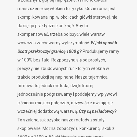
marszczenie się włókien to ryzyko. Gdzie rama jest
skomplikowana, np. w okolicach główki sterowej, nie
da się go praktycznie uniknąć. Aby to
skompensować, trzeba położyć wiele warstw,
wówczas zachowamy wytrzymałość.
W jaki sposób
Scott przekroczył granicę 1000 g?
Produkujemy ramy
w 100% bez fałd! Rozpoczyna się od prostych,
precyzyjnie zbudowanych rur, których włókna w
trakcie produkcji są napinane. Nasza tajemnica
firmowa to jednak metoda, dzięki której
jednocześnie podgrzewamy i poddajemy wpływowi
ciśnienia miejsca połączeń, oczywiście owijając je
wcześniej dodatkową warstwą.
Czy są naśladowcy?
To szalone, jak szybko nasze metody zostały
skopiowane. Można zobaczyć u konkurencji skok z
1600 na 1100 g. W jaki kierunku podąży teraz