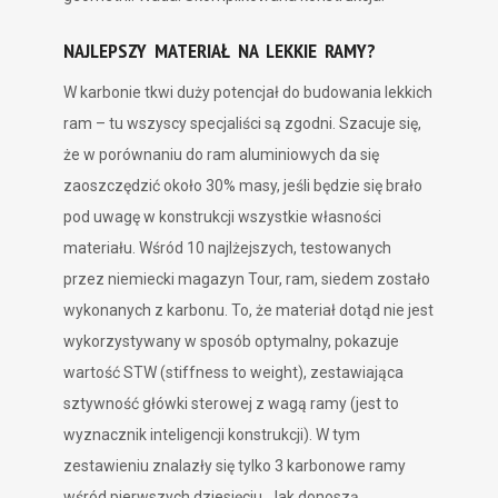
NAJLEPSZY MATERIAŁ NA LEKKIE RAMY?
W karbonie tkwi duży potencjał do budowania lekkich
ram – tu wszyscy specjaliści są zgodni. Szacuje się,
że w porównaniu do ram aluminiowych da się
zaoszczędzić około 30% masy, jeśli będzie się brało
pod uwagę w konstrukcji wszystkie własności
materiału. Wśród 10 najlżejszych, testowanych
przez niemiecki magazyn Tour, ram, siedem zostało
wykonanych z karbonu. To, że materiał dotąd nie jest
wykorzystywany w sposób optymalny, pokazuje
wartość STW (stiffness to weight), zestawiająca
sztywność główki sterowej z wagą ramy (jest to
wyznacznik inteligencji konstrukcji). W tym
zestawieniu znalazły się tylko 3 karbonowe ramy
wśród pierwszych dziesięciu. Jak donoszą