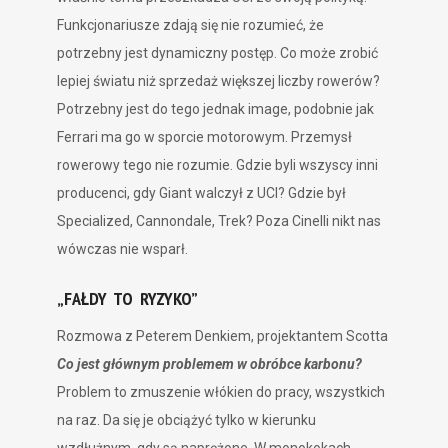
Funkcjonariusze zdają się nie rozumieć, że
potrzebny jest dynamiczny postęp. Co może zrobić
lepiej światu niż sprzedaż większej liczby rowerów?
Potrzebny jest do tego jednak image, podobnie jak
Ferrari ma go w sporcie motorowym. Przemysł
rowerowy tego nie rozumie. Gdzie byli wszyscy inni
producenci, gdy Giant walczył z UCI? Gdzie był
Specialized, Cannondale, Trek? Poza Cinelli nikt nas
wówczas nie wsparł.
„FAŁDY TO RYZYKO”
Rozmowa z Peterem Denkiem, projektantem Scotta
Co jest głównym problemem w obróbce karbonu?
Problem to zmuszenie włókien do pracy, wszystkich
na raz. Da się je obciążyć tylko w kierunku
wzdłużnym, gdy są naprężone. W monokokach