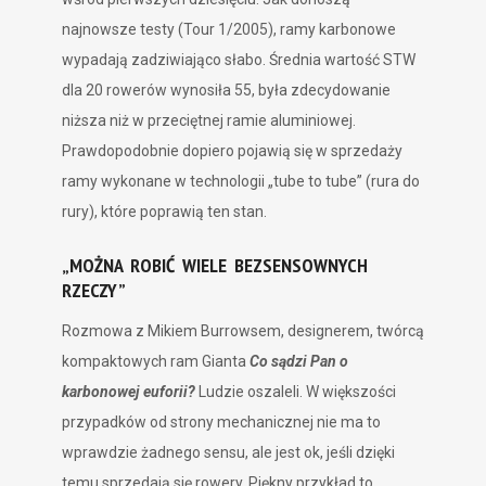
najnowsze testy (Tour 1/2005), ramy karbonowe
wypadają zadziwiająco słabo. Średnia wartość STW
dla 20 rowerów wynosiła 55, była zdecydowanie
niższa niż w przeciętnej ramie aluminiowej.
Prawdopodobnie dopiero pojawią się w sprzedaży
ramy wykonane w technologii „tube to tube” (rura do
rury), które poprawią ten stan.
„MOŻNA ROBIĆ WIELE BEZSENSOWNYCH
RZECZY”
Rozmowa z Mikiem Burrowsem, designerem, twórcą
kompaktowych ram Gianta
Co sądzi Pan o
karbonowej euforii?
Ludzie oszaleli. W większości
przypadków od strony mechanicznej nie ma to
wprawdzie żadnego sensu, ale jest ok, jeśli dzięki
temu sprzedają się rowery. Piękny przykład to