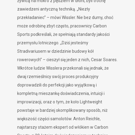
żywicą na mokro z pędzlem w dłoni, byli trochę
zawiedzeni antyczną techniką. „Niezły
przekładaniec” – mówi Wissler. Nie bez dumy, choć
może odrobinę zbyt często, pracownicy Carbon
Sports podkreślali, że spełniają standardy jakości
przemysłu lotniczego. „Dziś jesteśmy
Stradivariusem w dziedzinie budowy kół
rowerowych” – cieszył się jeden z nich, Cesar Soares.
Wkrótce ludzie Wisslera przekonali się jednak, że
dwaj rzemieślnicy swój proces produkcyjny
doprowadzili do perfekcji jako wyjątkową i
kompletną mieszankę doświadczenia, intuicji i
improwizacji, oraz o tym, że koło Lightweight
powstaje w bardziej skomplikowany sposób, niż
większość części samolotów. Anton Reichle,
najstarszy stażem ekspert od włókien w Carbon