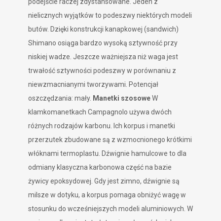
podejście raczej zdystansowane. Jeden z
nielicznych wyjątków to podeszwy niektórych modeli
butów. Dzięki konstrukcji kanapkowej (sandwich)
Shimano osiąga bardzo wysoką sztywność przy
niskiej wadze. Jeszcze ważniejsza niż waga jest
trwałość sztywności podeszwy w porównaniu z
niewzmacnianymi tworzywami. Potencjał
oszczędzania: mały.
Manetki szosowe
W
klamkomanetkach Campagnolo używa dwóch
różnych rodzajów karbonu. Ich korpus i manetki
przerzutek zbudowane są z wzmocnionego krótkimi
włóknami termoplastu. Dźwignie hamulcowe to dla
odmiany klasyczna karbonowa część na bazie
żywicy epoksydowej. Gdy jest zimno, dźwignie są
milsze w dotyku, a korpus pomaga obniżyć wagę w
stosunku do wcześniejszych modeli aluminiowych. W