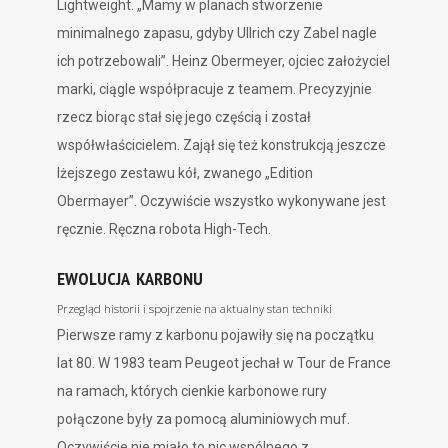
Lightweight. „Mamy w planach stworzenie
minimalnego zapasu, gdyby Ullrich czy Zabel nagle
ich potrzebowali”. Heinz Obermeyer, ojciec założyciel
marki, ciągle współpracuje z teamem. Precyzyjnie
rzecz biorąc stał się jego częścią i został
współwłaścicielem. Zajął się też konstrukcją jeszcze
lżejszego zestawu kół, zwanego „Edition
Obermayer”. Oczywiście wszystko wykonywane jest
ręcznie. Ręczna robota High-Tech.
EWOLUCJA KARBONU
Przegląd historii i spojrzenie na aktualny stan techniki
Pierwsze ramy z karbonu pojawiły się na początku
lat 80. W 1983 team Peugeot jechał w Tour de France
na ramach, których cienkie karbonowe rury
połączone były za pomocą aluminiowych muf.
Oczywiście nie miało to nic wspólnego z