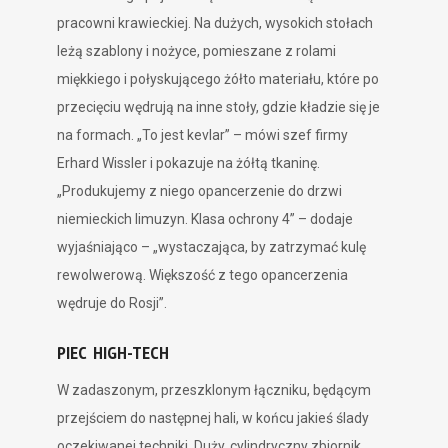
pracowni krawieckiej. Na dużych, wysokich stołach
leżą szablony i nożyce, pomieszane z rolami
miękkiego i połyskującego żółto materiału, które po
przecięciu wędrują na inne stoły, gdzie kładzie się je
na formach. „To jest kevlar” – mówi szef firmy
Erhard Wissler i pokazuje na żółtą tkaninę.
„Produkujemy z niego opancerzenie do drzwi
niemieckich limuzyn. Klasa ochrony 4” – dodaje
wyjaśniająco – „wystaczająca, by zatrzymać kulę
rewolwerową. Większość z tego opancerzenia
wędruje do Rosji”.
PIEC HIGH-TECH
W zadaszonym, przeszklonym łączniku, będącym
przejściem do następnej hali, w końcu jakieś ślady
oczekiwanej techniki. Duży, cylindryczny zbiornik