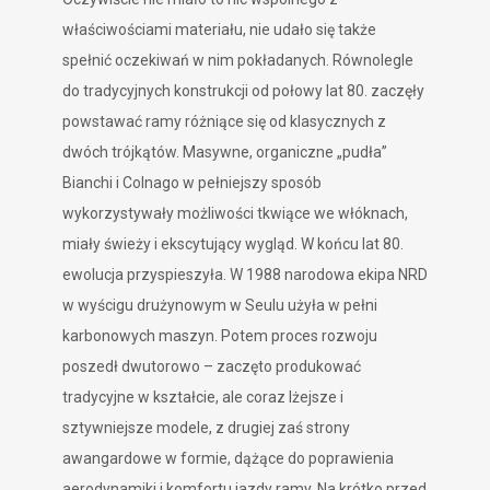
właściwościami materiału, nie udało się także
spełnić oczekiwań w nim pokładanych. Równolegle
do tradycyjnych konstrukcji od połowy lat 80. zaczęły
powstawać ramy różniące się od klasycznych z
dwóch trójkątów. Masywne, organiczne „pudła”
Bianchi i Colnago w pełniejszy sposób
wykorzystywały możliwości tkwiące we włóknach,
miały świeży i ekscytujący wygląd. W końcu lat 80.
ewolucja przyspieszyła. W 1988 narodowa ekipa NRD
w wyścigu drużynowym w Seulu użyła w pełni
karbonowych maszyn. Potem proces rozwoju
poszedł dwutorowo – zaczęto produkować
tradycyjne w kształcie, ale coraz lżejsze i
sztywniejsze modele, z drugiej zaś strony
awangardowe w formie, dążące do poprawienia
aerodynamiki i komfortu jazdy ramy. Na krótko przed