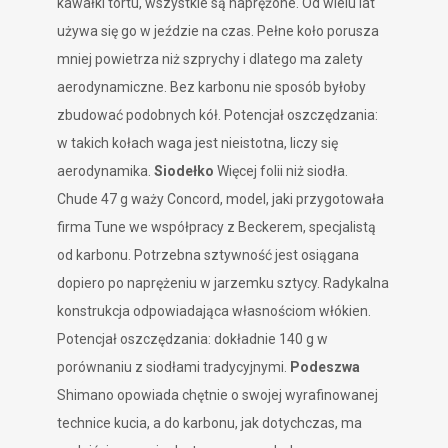
kawałki tortu, wszystkie są naprężone. Od wielu lat
używa się go w jeździe na czas. Pełne koło porusza
mniej powietrza niż szprychy i dlatego ma zalety
aerodynamiczne. Bez karbonu nie sposób byłoby
zbudować podobnych kół. Potencjał oszczędzania:
w takich kołach waga jest nieistotna, liczy się
aerodynamika.
Siodełko
Więcej folii niż siodła.
Chude 47 g waży Concord, model, jaki przygotowała
firma Tune we współpracy z Beckerem, specjalistą
od karbonu. Potrzebna sztywność jest osiągana
dopiero po naprężeniu w jarzemku sztycy. Radykalna
konstrukcja odpowiadająca własnościom włókien.
Potencjał oszczędzania: dokładnie 140 g w
porównaniu z siodłami tradycyjnymi.
Podeszwa
Shimano opowiada chętnie o swojej wyrafinowanej
technice kucia, a do karbonu, jak dotychczas, ma