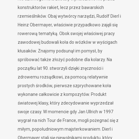
konstruktorów rakiet, lecz przez bawarskich
rzemieślników. Obaj wytwórcy narzędzi, Rudolf Dierl i
Heinz Obermayer, właściwie przypadkowo zajęli się
rowerową tematyką. Obok swojej właściwej pracy
zawodowej budowali koła do wózków w wyścigach
kłusaków. Znajomy podsunął im pomysł, by
spróbować także złożyć podobne dla kolarzy. Na
początku lat 90. stworzyli dzięki zręczności i
zdrowemu rozsądkowi, za pomocą relatywnie
prostych środków, pierwsze szprychowane koła
wykonane całkowicie z kompozytów. Produkt
światowej klasy, który zdecydowanie wyprzedzał
swoje czasy. W momencie gdy Jan Ullrich w 1997
wygrał na nich Tour de France, mogli pożegnać się z
miłym, popołudniowym majsterkowaniem. Dierl i
Obermayer stali się niewolnikami produktu, który