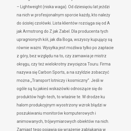
– Lightweight (niska waga). Od dziesięciu lat jeździ
na nich w profesjonalnym sporcie każdy, kto należy
do ścisłej czołówki. Lista klientów rozciąga się od A
jak Armstrong do Z jak Zabel. Dla producenta tych
upragnionych kół, jak dla Boga, wszyscy kupujący są
równie ważni. Wysyłka jest możliwa tylko po zapłacie
z góry, bez względu na to, czy zamawia je mistrz
okręgu, czy też wielokrotny zwycięzca Touru. Firma
nazywa się Carbon Sports, a na szyldzie zobaczyć
można „Transport lotniczy i kosmiczny”. Jeśli w
ogóle są tu jakieś wskazówki odnoszące się do
produktów high-tech, to właśnie te. W drodze ku
halom produkcyjnym wyostrzony wzrok błądzi w
poszukiwaniu monitorów komputerowych i
animowanych, trójwymiarowych obiektów na nich.
Zamiast tego pojawia się wrażenie zabłąkania w