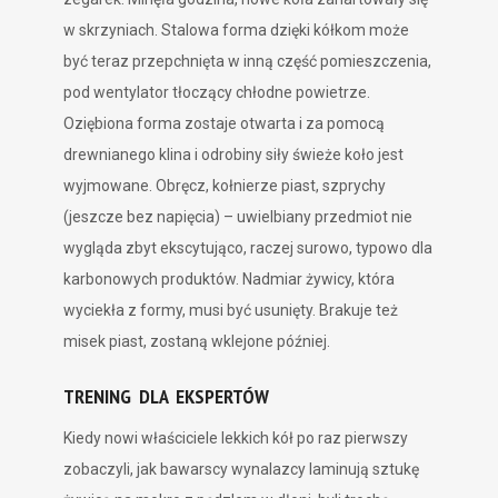
w skrzyniach. Stalowa forma dzięki kółkom może
być teraz przepchnięta w inną część pomieszczenia,
pod wentylator tłoczący chłodne powietrze.
Oziębiona forma zostaje otwarta i za pomocą
drewnianego klina i odrobiny siły świeże koło jest
wyjmowane. Obręcz, kołnierze piast, szprychy
(jeszcze bez napięcia) – uwielbiany przedmiot nie
wygląda zbyt ekscytująco, raczej surowo, typowo dla
karbonowych produktów. Nadmiar żywicy, która
wyciekła z formy, musi być usunięty. Brakuje też
misek piast, zostaną wklejone później.
TRENING DLA EKSPERTÓW
Kiedy nowi właściciele lekkich kół po raz pierwszy
zobaczyli, jak bawarscy wynalazcy laminują sztukę