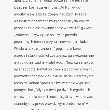
Sports, z 30-letnim doświadczeniem w technice
lotniczej i kosmicznej, mówi: „Od tych dwóch
mógłbym się jeszcze czegoś nauczyć”. Przede
wszystkim na temat oszczędnego użycia żywicy,
przecież koła nie powinny nagle ważyć 150 g więcej.
„Żałowanie” żywicy nie należy co prawda do
popularnych technik przy laminowaniu, ale ludzie
Wisslera uczą się zmieniać poglądy. W końcu
przecież stabilność kół została już sprawdzona i nie
ma co do niej żadnej wątpliwości. Najwyższej jakości
ręczna robota. Nawet po dwóch tygodniach treningu
prowadzonego pod kierunkiem Dierla i Obermayera
technicy Carbon Sports nie byli w stanie wypuścić
prostych kół. „Gdyby ci dwaj po dwóch tygodniach
wprowadzenia opuścili nas, tak, jak było w umowie,
stanęlibyśmy przed prawdziwym problemem” –