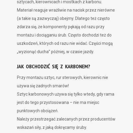
sztycach, kierownicach i mostkach z karbonu.
Materiał reaguje wrażliwie na nacisk przez nierówne
(a takie są zazwyczaj) obejmy. Dlatego też często
zdarza się, że komponenty pękają od razu przy
montażu i dociąganiu śrub. Często dochodzi też do
uszkodzeń, których od razu nie widać. Części mogą
„wyzionąć ducha” później, w czasie jazdy.
JAK OBCHODZIĆ SIĘ Z KARBONEM?
Przy montażu sztyc, rur sterowych, kierownic nie
używa się żadnych smarów!
Sztyc karbonowych używa się tylko wtedy, gdy rama
jest do tego przystosowana – nie ma miejsc
punktowych obciążeń.
Należy przestrzegać zalecanych przez producentów
wskazań siły, z jaką dokręcamy śruby.