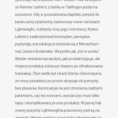
że Reinner Lebherz z banku w Tailfingen jeździ na
szosówce. Gdy w poszukiwaniu kapitału zaniósł do
banku swój szlachetny, karbonowy rower na kołach
Lightweight, rozbłysły oczy jego rozmówcy. Kolarz
Lebherz zaakceptował biznesplan, pieniądze
popłynęły, a produkcja przeniosła się z Monachium
nad Jezioro Bodeńskie. Wszystko jak „kot w worku”.
Wissler wiedział wprawdzie, jaki produkt kupuje, ale
miejsce produkcji zobaczył dopiero po sfinalizowaniu
transakcji. Zbyt wielki był strach Dierla i Obermayera,
że nowy posiadacz po prostu skopiuje ich pomysły,
bez płacenia. Konstrukcja nie jest chroniona żadnymi
patentami, czy też wzorami, wystarczyć musi tylko
tajny i skomplikowany proces produkcji. W jasnej hali
nowej ojczyzny Lightweighta pracownicy patrzą na
zegarek. Minęła godzina, nowe koła zahartowały się