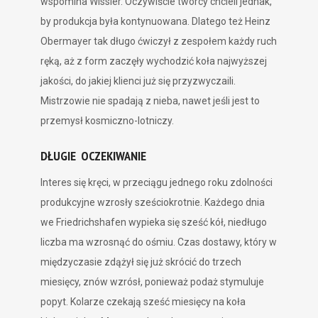
wspomina Wissler. Oczywiście twórcy chcieli jednak,
by produkcja była kontynuowana. Dlatego też Heinz
Obermayer tak długo ćwiczył z zespołem każdy ruch
ręką, aż z form zaczęły wychodzić koła najwyższej
jakości, do jakiej klienci już się przyzwyczaili.
Mistrzowie nie spadają z nieba, nawet jeśli jest to
przemysł kosmiczno-lotniczy.
DŁUGIE OCZEKIWANIE
Interes się kręci, w przeciągu jednego roku zdolności
produkcyjne wzrosły sześciokrotnie. Każdego dnia
we Friedrichshafen wypieka się sześć kół, niedługo
liczba ma wzrosnąć do ośmiu. Czas dostawy, który w
międzyczasie zdążył się już skrócić do trzech
miesięcy, znów wzrósł, ponieważ podaż stymuluje
popyt. Kolarze czekają sześć miesięcy na koła