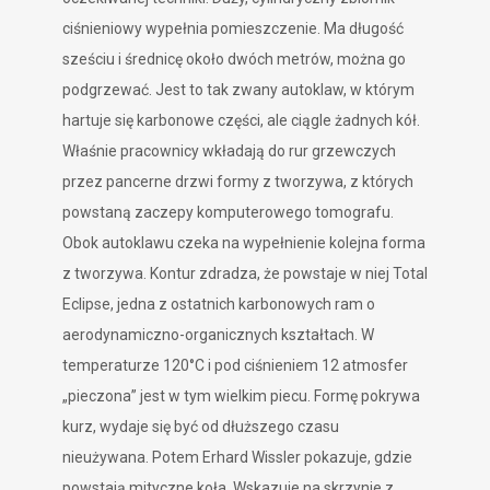
ciśnieniowy wypełnia pomieszczenie. Ma długość
sześciu i średnicę około dwóch metrów, można go
podgrzewać. Jest to tak zwany autoklaw, w którym
hartuje się karbonowe części, ale ciągle żadnych kół.
Właśnie pracownicy wkładają do rur grzewczych
przez pancerne drzwi formy z tworzywa, z których
powstaną zaczepy komputerowego tomografu.
Obok autoklawu czeka na wypełnienie kolejna forma
z tworzywa. Kontur zdradza, że powstaje w niej Total
Eclipse, jedna z ostatnich karbonowych ram o
aerodynamiczno-organicznych kształtach. W
temperaturze 120°C i pod ciśnieniem 12 atmosfer
„pieczona” jest w tym wielkim piecu. Formę pokrywa
kurz, wydaje się być od dłuższego czasu
nieużywana. Potem Erhard Wissler pokazuje, gdzie
powstają mityczne koła. Wskazuje na skrzynie z