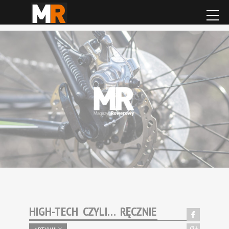
HIGH-TECH CZYLI… RĘCZNIE