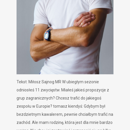
Tekst: Miłosz Sajnog MR W ubiegłym sezonie odniosłeś 11 zwycięstw. Miałeś jakieś propozycje z grup zagranicznych? Chcesz trafić do jakiegoś zespołu w Europie? tomasz kiendyś: Gdybym był bezdzietnym kawalerem, pewnie chciałbym trafić na zachód. Ale mam rodzinę, która jest dla mnie bardzo ważna. Nie chcę jej zostawiać i przenosić się na kilka miesięcy na drugi koniec kontynentu. Dojazdy też raczej nie wchodzą w grę, bo w samochodzie traci się formę, a nie zyskuje. No i nie wiem, czy jakiś zespół poza protourowym chciałby mi zwracać za bilety lotnicze z Polski na wyścigi w Europie. Więc musiałby to być zespół blisko zachodniej granicy Polski, a taki jest jeden. Z kontraktem w Europie też jest dziwna sprawa, bo niby z Polski każdy chce wyjechać, ale jak przychodzi co do czego, wielu zawodników mówi coś w stylu – „nie, Francja nie, bo tam kontrolują, a w Hiszpanii jest za ciepło, a w Belgii za zimno”. Efekt jest taki, że większość nie wyjeżdża. A ja wolę ścigać się w Polsce i mieć kontakt z rodziną niż tłuc się po Europie. W tym roku jeździsz w reaktywowanym CCC. Co spowodowało, że wybrałeś właśnie tę grupę? Poprzedni sezon uważam za najlepszy tylko indywidualnie. Wprawdzie jako grupa dominowaliśmy, ale Knauf przestał istnieć. Szkoda mi tego składu, bo taka drużyna chyba już się nie zbierze. Co zaś się tyczy CCC, uważam, że jest to obecnie najbardziej przyszłościowa grupa, która, mam nadzieję, w ciągu kilku lat wróci do czołówki kolarstwa. W ubiegłym roku Knauf wygrywał wszystko w Polsce, ale wasze sukcesy nie były dostrzegane, nie czujesz jakiegoś niedosytu z tego powodu? Myślę, że nasza postawa została dostrzeżona. I wszyscy chcieli, żebyśmy się jako zespół w końcu wyłożyli, żeby nam dokopać. Pojawiały się takie głosy, że wygrywamy wyścigi „wokół komina”. Ale takie przecież jest w Polsce ściganie, wyścigi są takie, jakie są. A my nastawialiśmy się na krajowe ściganie, bo taka jest dawna III dywizja. Wiadomo, że nikt nie wpuściłby nas na dobry wyścig z ekipami protourowymi. Ale nie ukrywajmy, Knauf wygrywał wyścigi, które wszyscy chcieli wygrać. I nie potrafili z nami walczyć. Byliśmy tak zgrani, że potrafiliśmy pojechać dla innych nielogicznie i wygrać wyścig. Mówiono, że liczy się tylko Tour de Pologne, a zawodnicy z Polski nawet nie potrafili tam walczyć. Przecież nie można się oszukiwać, że komuś z ProTouru zależy na przykład na koszulce najlepszego górala. A potem Polacy jechali w górach czterdzieści na godzinę i dziwili się, że nie mogą żadnej akcji zrobić. To chyba największy problem polskiego kolarstwa, że tracimy kontakt z ProTourem, potem nic nie możemy zrobić na mistrzostwach świata. Miałeś oferty z innych drużyn? Tak, miałem wiele ofert, rozmawiałem z wieloma dyrektorami sportowymi. Ale jestem już doświadczonym zawodnikiem i patrzę na wiele rzeczy, zanim podpiszę kontrakt. Jedną z nich jest na pewno perspektywa istnienia grupy. Nie mogę, ze względu na rodzinę, ryzykować, że w trakcie sezonu grupa się rozpadnie albo przestanie płacić. Oczekuję pewności, przynajmniej jeżeli chodzi o konkretny sezon. Z tego powodu nie wybrałem Intela, który miał problemy z dopięciem budżetu. Pod względem finansowym CCC jest niewątpliwie najlepszą grupą w tej chwili w Polsce. Nikt nie mógł ich przebić w tym roku. Myślę, że grupa ta najszybciej trafi do II dywizji i będę miał w niej szansę ścigania z najlepszymi. A co do Intela, powszechnie mówi się już, że Piotr Kosmala szykuje grupę MTB na kolejne lata. Jakie masz plany na ten sezon? Ścigamy się głównie w Polsce. Na pewno chcemy pokazać się na wyścigach ProLigi, która jest dla nas ważna. Na mistrzostwach Polski też z pewnością nie będziemy tłem. Ubiegłoroczny start nie był w waszym wykonaniu najlepszy? Jak o tym myślę, mam w uszach słowa prezesa Walkiewicza – „meteoryty spadły”. Takie cuda czasem się dzieją na tej imprezie i stąd zaskoczenie. Nigdy nie stawiałem na zwycięstwo Witeckiego, nie wyobrażałem sobie tego, żeby kolarz, którego nie widać do mistrzostw, nagle je wygrywał. W dodatku cała otoczka tej imprezy, brak badań antydopingowych… Właśnie stąd biorą się te wszystkie plotki i podejrzenia. Chciałem się pokazać w czasówce, ale Mazur był nie do pokonania. Czyli nie nastawiasz się w tym roku na zwycięstwo w mistrzostwach? Hm, mistrz Polski to atrakcyjny tytuł, dla mnie jednak nie wszystko. Przecież nawet w podpisaniu nowego kontraktu niewiele to pomaga. Takich krajowych mistrzów jest całe mnóstwo. Mistrz Czech, Słowacji czy Chorwacji. Ale ci zawodnicy nie są traktowani poważnie w tym sensie, że liczą się mistrzowie Włoch czy Hiszpanii. Za tymi tytułami idą od razu pieniądze i wysokie kontrakty. Za mistrzostwem Polski idzie prestiż, ale tylko w kraju. Obserwowałem ostatnio Witeckiego, który do niedawna był posiadaczem tytułu. Nikt do niego nie podchodził, nawet dziennikarze się nim nie interesowali. No i jeszcze kwestia, co mistrz Polski wygrywa. Ja widzę, że ostatnio nasi mistrzowie wygrywają tylko MP i żadnego wyścigu potem już nie są w stanie wygrać. To ja wolę wygrywać inne wyścigi. Rozmawiamy przed ostatnim etapem wyścigu, który ponoć strasznie trudno wygrać. Chciałeś stanąć na podium? Nie, to chyba niemożliwe, żebym wygrał. Bałtyk – Karkonosze to wyścig, w którym jest czasówka pod górę. A to jest etap dla małych, walecznych i lekkich kolarzy. Niektórzy mówią, że dla Romanika i „Dziadek” robi pod górę, co chce. Ja jestem za ciężki, żeby coś zwojować, zwłaszcza, że nie ma już gdzie nadrabiać. Dzisiaj wprawdzie cały peleton leżał z powodu deszczu. Mnie się upiekło, ale i tak chyba nie poprawię dziewiątego miejsca. Dwukrotnie za to zwyciężyłeś w Wyścigu Szlakiem Grodów Piastowskich. Dwa razy z rzędu. Trudniej było wygrać tę czy poprzednią edycję? Myślę, że chyba poprzednia edycja była trudniejsza. Tutaj jechaliśmy właściwie kontrolować wyścig. W ubiegłym roku wszyscy się trochę obwąchiwali. Wygraliśmy dość niespodziewanie. Dla mnie było to ważne zwycięstwo, bo wyścig ten uchodzi za wiosenne mistrzostwa i jest ciężki. W tym roku było już inaczej. Czy fakt, że wyścig był rozgrywany na waszym terenie, sprawił, że jechaliście tak aktywnie? Z pewnością. Jeżeli wyścig przejeżdża praktycznie tuż pod siedzibą naszego sponsora, drużyna chce się pokazać. Tu wszyscy liczyli, że będzie się promować. Ale jak już powiedziałem, w tym wyścigu każdy pokazuje, jak przepracował zimę i jakie ma aspiracje. Dlatego to zwycięstwo cieszy mnie bardzo. Niewiele osób pamięta, że masz w swojej karierze epizod MTB … Próbowałem… Mój ówczesny klub starał się dopasować do nowych trendów. Zimą jeździliśmy przełaje, a w lecie mieliśmy startować w kolarstwie górskim. Startowałem w pierwszych cyklach Langa. Z czasem okazało się, że MTB zamula zawodników szosowych. Tak było w naszym przypadku i zrezygnowaliśmy. Przeszedłem z przełajów na szosę i jak widać, był to dobry wybór. Czy przełaje dały Ci coś, czego nie mają inni zawodnicy? Hm, przełaje to specyficzny sport. Mokry i w błocie, ale pasjonujący. Wyścigi są ciężkie. Bardzo ważna jest technika jazdy, całkowicie inna niż ta znana z MTB. Przy przełajach kolarstwo górskie jest wolne, takie pełzanie pod górę. Wyścig przełajowy jest emocjonujący, ma spore tempo, potworną rywalizację, a to wszystko najczęściej przy marnej pogodzie. W Polsce przełaje znalazły się w niełasce. Powoli przestały istnieć jako wyścigi. Trochę mi tego szkoda, bo w krajach Beneluxu są bardzo popularne. Na pewno z przełajów pozostała mi odporność na deszcz i zimno. Zła pogoda nie przeszkadza mi szczególnie. Z techniki jazdy pewnie wiele już straciłem, bo jednak kolarstwo szosowe ma inną specyfikę. Trudno było przejść na szosę? Nie, odbyło się to w sumie naturalnie. Jeździłem przełaje i MTB, skończyłem AWF i mój rodzinny klub nie miał już co ze mną zrobić. Byłem jedynym zawodnikiem w takim wieku. Starałem się jeździć na wyścigi szosowe i pokazywać się, bo liczyłem, że dostanę propozycję z grupy szosowej. Wtedy właściwie tylko kolarstwo szosowe było zawodowe. Zaraz po studiach pomyślałem, że chciałbym się jeszcze ścigać. I tak startowałem w różnych wyścigach, aż w końcu przyszła oferta z Mikomaxu, zespołu, w którym mieli się ścigać młodzi zawodnicy. Jesteś na czołowym miejscu w klasyfikacji UCI wśród zawodników grup kontynentalnych? Jak się z tym czujesz? Właściwie nie traktuję tego poważnie. To faktycznie duże wyróżnienie, ale sezon jeszcze trwa. Wiele wyścigów przed nami i klasyfikacja na pewno się zmieni. Może to ważne dla osób, które mają małe pojęcie o kolarstwie, ale jak ktoś jest fachowcem, to zaraz sprawdzi wyścigi, w jakich brałem udział. Pewnie, że miło jest wygrywać, ale wolałbym ścigać się w najlepszych wyścigach z najlepszymi zawodnikami niż wygrywać w wyścigach lokalnych. Chociaż to miłe móc zobaczyć swoje nazwisko w takiej klasyfikacji i to tak wysoko… A zajęcie pierwszego miejsca w ProLidze jest dla Ciebie ważniejsze? Jest ważne dla naszego zespołu i dla mnie osobiście. To dość wymierna klasyfikacja, bo obejmuje najważniejsze polskie wyścigi. Jak już mówiłem, zamierzamy dobrze pokazać się w tym cyklu jako zespół, a ja na pewno będę walczył o koszulkę. Jesteś kolarzem uniwersalnym, jeździsz po górach, potrafisz zafiniszować z grupy, dobrze wypadasz w czasówkach… Jeszcze możesz dodać, że dobrze jeżdżę klasyki i memoriały (śmiech). Myślę, że w Polsce, żeby odnosić sukcesy, trzeba być wszechstronnym kolarzem. Taka jest specyfika polskiego kolarstwa. Jeżeli chcesz odnosić sukcesy, musisz być dobry w wielu dziedzinach. Kiedyś w TdP startował Australijczyk Allan Davis (wywiad z nim znajdziecie w archiwalnym numerze MR 11-12 2004 – przyp. red.), on właśnie był wzorem wszechstronności w tym wyścigu. Czy jakiś kolarz jest dla Ciebie wzorem, idealnym zawodnikiem? Ideałem dla wielu, w tym także dla mnie, jest Eddy Merckx. Niesamowita wola walki i chęć zwyciężania towarzyszyła mu przez całą karierę. Kolarz, który nigdy nie odpuszczał. Jeżeli na kimś się wzoruję, to właśnie na nim. A jaki powinien być według Ciebie wzorowy dyrektor sportowy? Ale bez nazwisk?